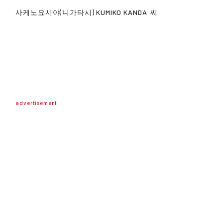
사케노요시야(니가타시)
KUMIKO KANDA
씨
advertisement