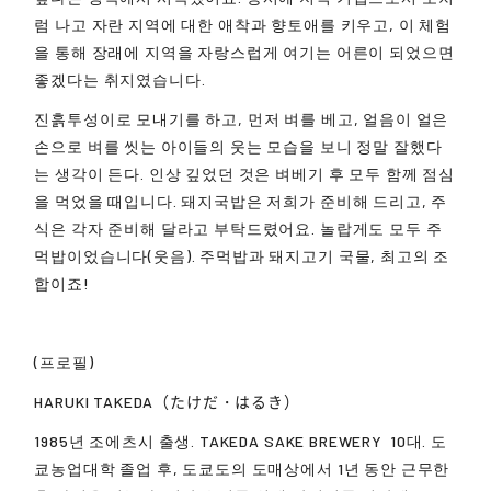
럼 나고 자란 지역에 대한 애착과 향토애를 키우고, 이 체험
을 통해 장래에 지역을 자랑스럽게 여기는 어른이 되었으면
좋겠다는 취지였습니다.
진흙투성이로 모내기를 하고, 먼저 벼를 베고, 얼음이 얼은
손으로 벼를 씻는 아이들의 웃는 모습을 보니 정말 잘했다
는 생각이 든다. 인상 깊었던 것은 벼베기 후 모두 함께 점심
을 먹었을 때입니다. 돼지국밥은 저희가 준비해 드리고, 주
식은 각자 준비해 달라고 부탁드렸어요. 놀랍게도 모두 주
먹밥이었습니다(웃음). 주먹밥과 돼지고기 국물, 최고의 조
합이죠!
(프로필)
HARUKI TAKEDA（たけだ・はるき）
1985년 조에츠시 출생.
TAKEDA SAKE BREWERY
10대. 도
쿄농업대학 졸업 후, 도쿄도의 도매상에서 1년 동안 근무한