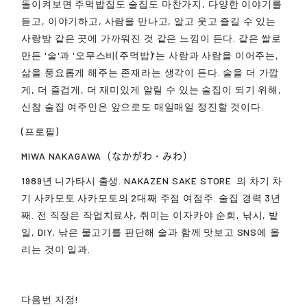
돌이켜보면 주먹밥집도 술집도 마찬가지, 다양한 이야기를
듣고, 이야기하고, 사람을 만나고, 알고 웃고 즐길 수 있는
사랑방 같은 곳에 가까워진 것 같은 느낌이 든다. 같은 쌀로
만든 '술'과 '오무스비(주먹밥)'는 사람과 사람을 이어주는,
삶을 풍요롭게 해주는 존재라는 생각이 든다. 술을 더 가깝
게, 더 즐겁게, 더 재미있게 알릴 수 있는 술집이 되기 위해,
신참 술집 여주인은 앞으로도 매일매일 정진할 것이다.
(프로필)
MIWA NAKAGAWA（なかがわ・みわ）
1989년 니가타시 출생.
NAKAZEN SAKE STORE
의 차기 차
기 사카모토 사카모토의 2대째 주점 여점주. 술집 경력 3년
째. 전 직장은 작업치료사, 취미는 이자카야 순회, 낚시, 밭
일, DIY, 낚은 물고기를 판단해 술과 함께 맛보고 SNS에 올
리는 것이 일과.
다음번 지정!