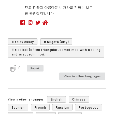
깊고 진하고 아름다운 니가타를 전하는 보존
판 관광잡지입니다.
# relay essay
# Niigata (city)
# rice ball (often triangular, sometimes with a filling
and wrapped in nori)
0
Report.
View in other languages
English
Chinese
View in other languages
Spanish
French
Russian
Portuguese