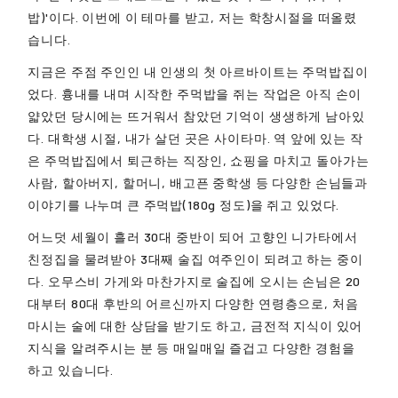
밥)'이다. 이번에 이 테마를 받고, 저는 학창시절을 떠올렸
습니다.
지금은 주점 주인인 내 인생의 첫 아르바이트는 주먹밥집이
었다. 흉내를 내며 시작한 주먹밥을 쥐는 작업은 아직 손이
얇았던 당시에는 뜨거워서 참았던 기억이 생생하게 남아있
다. 대학생 시절, 내가 살던 곳은 사이타마. 역 앞에 있는 작
은 주먹밥집에서 퇴근하는 직장인, 쇼핑을 마치고 돌아가는
사람, 할아버지, 할머니, 배고픈 중학생 등 다양한 손님들과
이야기를 나누며 큰 주먹밥(180g 정도)을 쥐고 있었다.
어느덧 세월이 흘러 30대 중반이 되어 고향인 니가타에서
친정집을 물려받아 3대째 술집 여주인이 되려고 하는 중이
다. 오무스비 가게와 마찬가지로 술집에 오시는 손님은 20
대부터 80대 후반의 어르신까지 다양한 연령층으로, 처음
마시는 술에 대한 상담을 받기도 하고, 금전적 지식이 있어
지식을 알려주시는 분 등 매일매일 즐겁고 다양한 경험을
하고 있습니다.