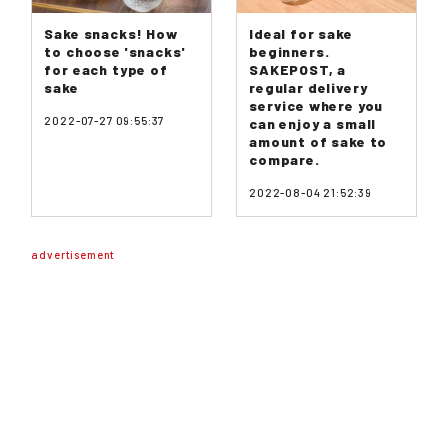
Sake snacks! How
Ideal for sake
to choose 'snacks'
beginners.
for each type of
SAKEPOST, a
sake
regular delivery
service where you
2022-07-27 09:55:37
can enjoy a small
amount of sake to
compare.
2022-08-04 21:52:39
advertisement