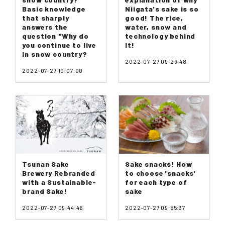
Basic knowledge
Niigata's sake is so
that sharply
good! The rice,
answers the
water, snow and
question "Why do
technology behind
you continue to live
it!
in snow country?
2022-07-27 09:29:48
2022-07-27 10:07:00
Tsunan Sake
Sake snacks! How
Brewery Rebranded
to choose 'snacks'
with a Sustainable-
for each type of
brand Sake!
sake
2022-07-27 09:44:46
2022-07-27 09:55:37