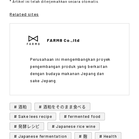
* Artikel ini telah diterjemahkan secara otomatis.
Related sites
FARM8 Co.,ltd
Perusahaan ini mengembangkan proyek
pengembangan produk yang berkaitan
dengan budaya makanan Jepang dan
sake Jepang.
# 酒粕
# 酒粕をそのまま食べる
# Sake lees recipe
# fermented food
# 発酵レシピ
# Japanese rice wine
# Japanese fermentation
# 麹
# Health