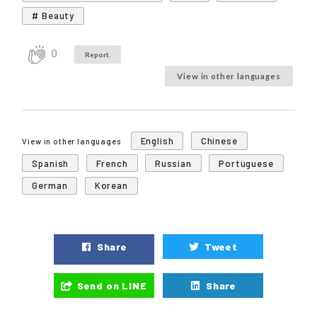
# Beauty
0
Report.
View in other languages
English
Chinese
View in other languages
Spanish
French
Russian
Portuguese
German
Korean
Share
Tweet
Send on LINE
Share