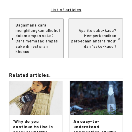
List of articles
Bagaimana cara
menghilangkan alkohol
Apa itu sake-kasu?
dalam ampas sake?
Memperkenalkan
Cara memasak ampas
perbedaan antara 'koji'
sake di restoran
dan 'sake-kasu'!
khusus.
Related articles.
'Why do you
An easy-to-
continue to live in
understand
snow country?'
explanation of why