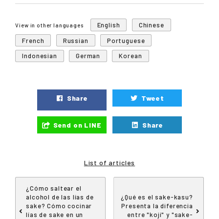
English
Chinese
View in other languages
French
Russian
Portuguese
Indonesian
German
Korean
Share
Tweet
Send on LINE
Share
List of articles
¿Cómo saltear el
alcohol de las lías de
¿Qué es el sake-kasu?
sake? Cómo cocinar
Presenta la diferencia
lías de sake en un
entre "koji" y "sake-