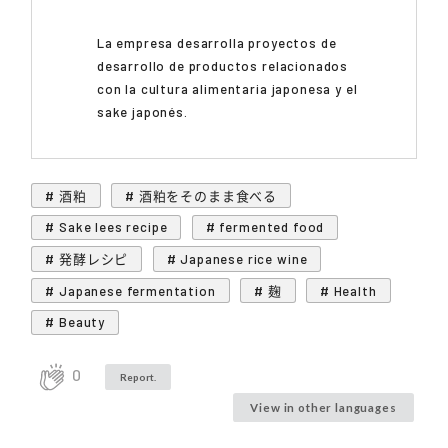
La empresa desarrolla proyectos de
desarrollo de productos relacionados
con la cultura alimentaria japonesa y el
sake japonés.
# 酒粕
# 酒粕をそのまま食べる
# Sake lees recipe
# fermented food
# 発酵レシピ
# Japanese rice wine
# Japanese fermentation
# 麹
# Health
# Beauty
0
Report.
View in other languages