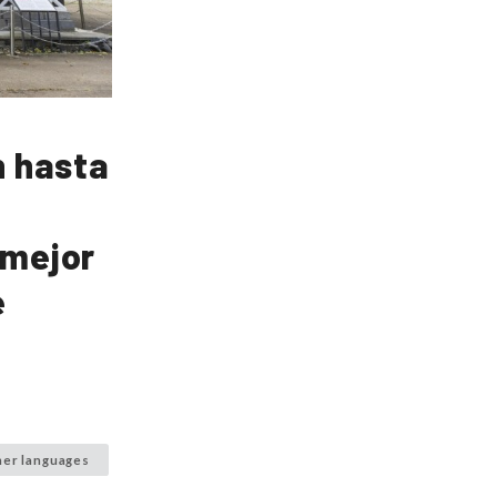
n hasta
"mejor
e
her languages