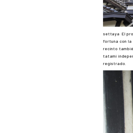
settaya
El pr
fortuna con la
recinto tambié
tatami indepen
registrado.