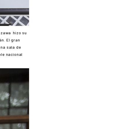
hizawa
hizo su
án. El gran
una sala de
ble nacional