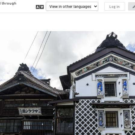
d through
Log in