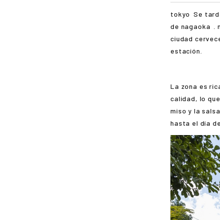
tokyo
Se tard
de
nagaoka
.
ciudad cervec
estación.
La zona es ri
calidad, lo qu
miso y la sals
hasta el día d