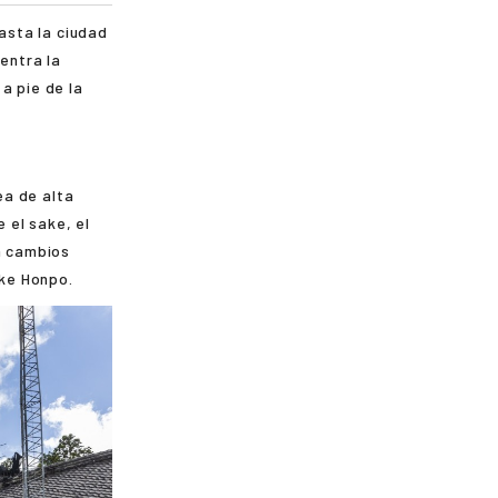
asta la ciudad
uentra la
 a pie de la
ea de alta
 el sake, el
n cambios
ake Honpo.