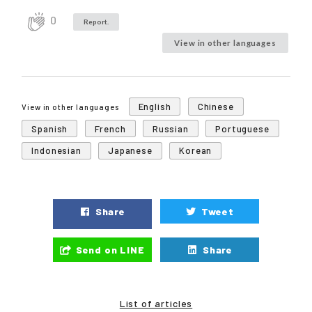
0
Report.
View in other languages
English
Chinese
View in other languages
Spanish
French
Russian
Portuguese
Indonesian
Japanese
Korean
Share
Tweet
Send on LINE
Share
List of articles