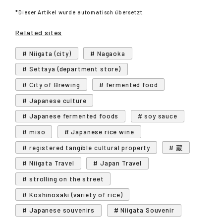
*Dieser Artikel wurde automatisch übersetzt.
Related sites
# Niigata (city)
# Nagaoka
# Settaya (department store)
# City of Brewing
# fermented food
# Japanese culture
# Japanese fermented foods
# soy sauce
# miso
# Japanese rice wine
# registered tangible cultural property
# 蔵
# Niigata Travel
# Japan Travel
# strolling on the street
# Koshinosaki (variety of rice)
# Japanese souvenirs
# Niigata Souvenir