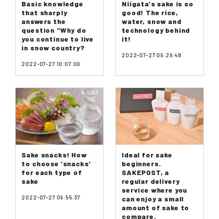
Basic knowledge
Niigata's sake is so
that sharply
good! The rice,
answers the
water, snow and
question "Why do
technology behind
you continue to live
it!
in snow country?
2022-07-27 09:29:48
2022-07-27 10:07:00
Sake snacks! How
Ideal for sake
to choose 'snacks'
beginners.
for each type of
SAKEPOST, a
sake
regular delivery
service where you
2022-07-27 09:55:37
can enjoy a small
amount of sake to
compare.