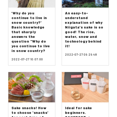
'Why do you
An easy-to-
continue to live in
understand
snow country?'
explanation of why
Basic knowledge
Niigata's sake is so
that sharply
good! The rice,
answers the
water, snow and
question "Why do
technology behind
you continue to live
it!
in snow country?
2022-07-27 09:29:48
2022-07-27 10:07:00
Sake snacks! How
Ideal for sake
to choose 'snacks'
beginners.