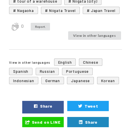
# tour of a warehouse
# Niigata (city)
# Nagaoka
# Niigata Travel
# Japan Travel
0
Report.
View in other languages
English
Chinese
View in other languages
Spanish
Russian
Portuguese
Indonesian
German
Japanese
Korean
Share
Tweet
Send on LINE
Share