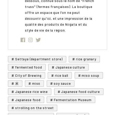
dessous, connue sous le nom de "French
truss" (fermes françaises). La boutique
offre un espace que l'on ne peut
découvrir qu'ici, et une impression de la
qualité des produits de Niigata et du
style de vie de la région.
# Settaya (department store)
# rice granary
# fermented food
# Japanese culture
# City of Brewing
# rice ball
# miso soup
# 米
# miso
# soy sauce
# Japanese rice wine
# Japanese food culture
# Japanese food
# Fermentation Museum
# strolling on the street