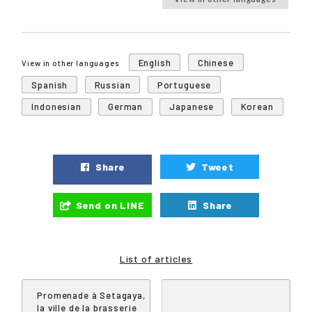
English
Chinese
View in other languages
Spanish
Russian
Portuguese
Indonesian
German
Japanese
Korean
Share
Tweet
Send on LINE
Share
List of articles
Promenade à Setagaya,
la ville de la brasserie