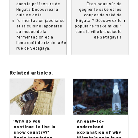
dans la préfecture de
Êtes-vous sûr de
Niigata Découvrez la
gagner le saké et les
culture de la
coupes de saké de
fermentation japonaise
Niigata ? Découvrez le
et la cuisine japonaise
populaire "sake mikuji"
au musée de la
dans la ville brassicole
fermentation et à
de Setagaya !
l'entrepôt de riz de la 6e
rue de Setagaya.
Related articles.
'Why do you
An easy-to-
continue to live in
understand
snow country?'
explanation of why
Basic knowledge
Niigata's sake is so