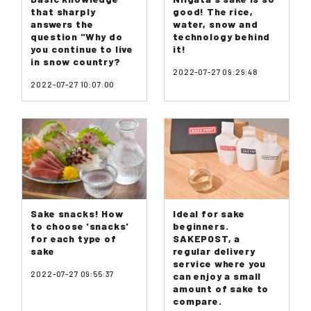
that sharply
good! The rice,
answers the
water, snow and
question "Why do
technology behind
you continue to live
it!
in snow country?
2022-07-27 09:29:48
2022-07-27 10:07:00
Sake snacks! How
Ideal for sake
to choose 'snacks'
beginners.
for each type of
SAKEPOST, a
sake
regular delivery
service where you
2022-07-27 09:55:37
can enjoy a small
amount of sake to
compare.