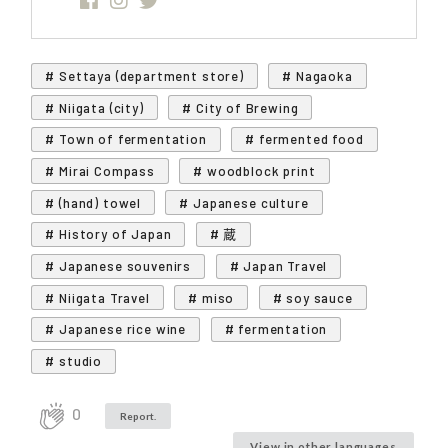
# Settaya (department store)
# Nagaoka
# Niigata (city)
# City of Brewing
# Town of fermentation
# fermented food
# Mirai Compass
# woodblock print
# (hand) towel
# Japanese culture
# History of Japan
# 蔵
# Japanese souvenirs
# Japan Travel
# Niigata Travel
# miso
# soy sauce
# Japanese rice wine
# fermentation
# studio
0
Report.
View in other languages