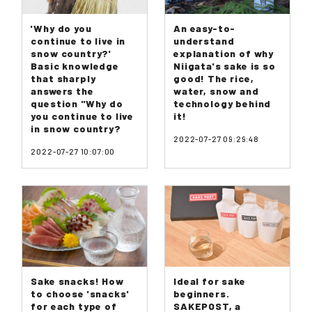
'Why do you
An easy-to-
continue to live in
understand
snow country?'
explanation of why
Basic knowledge
Niigata's sake is so
that sharply
good! The rice,
answers the
water, snow and
question "Why do
technology behind
you continue to live
it!
in snow country?
2022-07-27 09:29:48
2022-07-27 10:07:00
Sake snacks! How
Ideal for sake
to choose 'snacks'
beginners.
for each type of
SAKEPOST, a