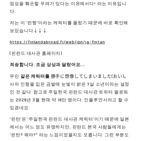
엄성을 훼손할 우려가 있다는 이유에서다! 라는 이유입니
다.
저는 이 '핀짱'이라는 캐릭터를 몰랐기 때문에 바로 확인해
보았습니다↓↓↓.
https://finlandabroad.fi/web/jpn/ja-fintan
(핀란드 대사관 홈페이지)
죄송합니다. 조금 상상과 달랐어요...
무민
같은 캐릭터를
勝手に想像してしまいました(おい)。
사자 인형을 입은 금발에 눈빛이 밝은 7살 소년이라는 설정
인 것 같다. 참고로 주일한국 핀란드 대사관 트위터 팔로워
는 2026년 3월 현재 약 16만 명이다. 인플루언서라고 할 수
있겠네요.
'핀탄'은 '주일한국 핀란드 대사관 캐릭터'이기 때문에 일본
에서는 어느 정도 유명하지만, 핀란드 본국 사람들에게는
'핀탄? 뭐야?" 라는 느낌이었을지도 모릅니다. 그런 부분도