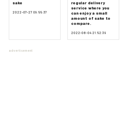
sake
regular delivery
service where you
2022-07-27 09:55:37
can enjoy a small
amount of sake to
compare.
2022-08-04 21:52:39
advertisement