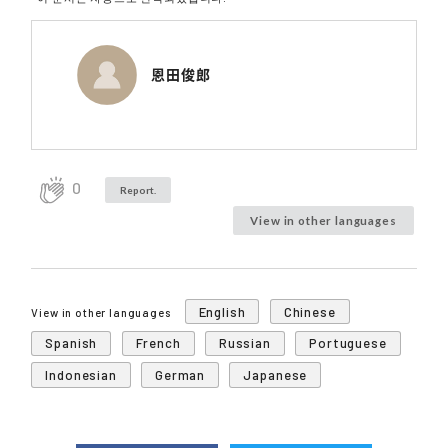
恩田俊郎
0
Report.
View in other languages
English
Chinese
View in other languages
Spanish
French
Russian
Portuguese
Indonesian
German
Japanese