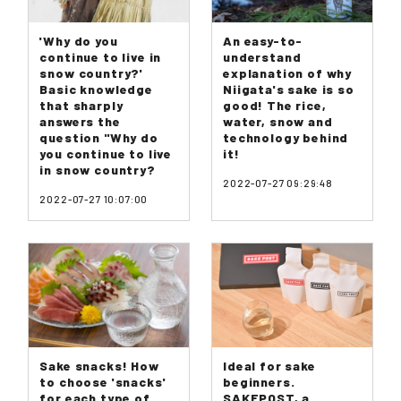
'Why do you
An easy-to-
continue to live in
understand
snow country?'
explanation of why
Basic knowledge
Niigata's sake is so
that sharply
good! The rice,
answers the
water, snow and
question "Why do
technology behind
you continue to live
it!
in snow country?
2022-07-27 09:29:48
2022-07-27 10:07:00
Sake snacks! How
Ideal for sake
to choose 'snacks'
beginners.
for each type of
SAKEPOST, a