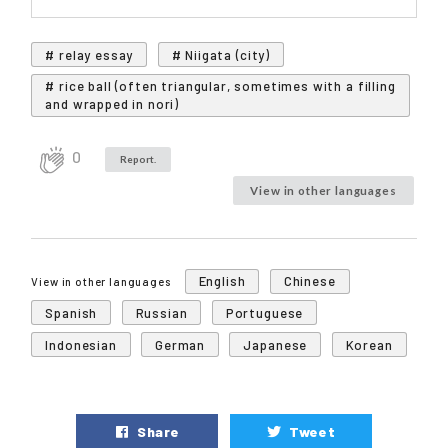
# relay essay
# Niigata (city)
# rice ball (often triangular, sometimes with a filling
and wrapped in nori)
0
Report.
View in other languages
English
Chinese
View in other languages
Spanish
Russian
Portuguese
Indonesian
German
Japanese
Korean
Share
Tweet