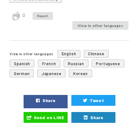
0
Report.
View in other languages
English
Chinese
View in other languages
Spanish
French
Russian
Portuguese
German
Japanese
Korean
Share
Tweet
Send on LINE
Share