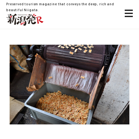
Preserved tourism magazine that conveys the deep, rich and
beautiful Niigata.