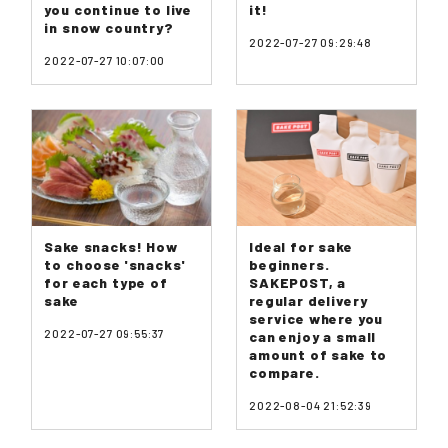
you continue to live
it!
in snow country?
2022-07-27 09:29:48
2022-07-27 10:07:00
Sake snacks! How
Ideal for sake
to choose 'snacks'
beginners.
for each type of
SAKEPOST, a
sake
regular delivery
service where you
2022-07-27 09:55:37
can enjoy a small
amount of sake to
compare.
2022-08-04 21:52:39