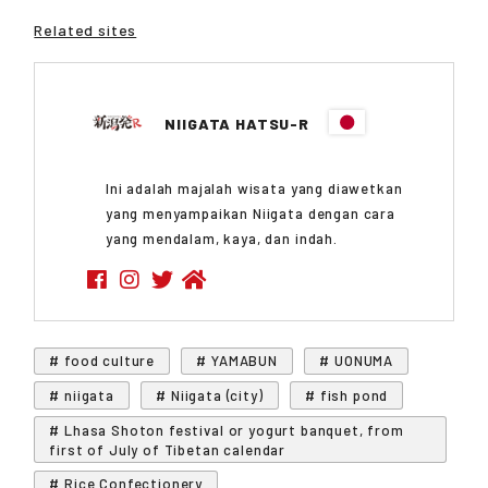
Related sites
NIIGATA HATSU-R
Ini adalah majalah wisata yang diawetkan
yang menyampaikan Niigata dengan cara
yang mendalam, kaya, dan indah.
# food culture
# YAMABUN
# UONUMA
# niigata
# Niigata (city)
# fish pond
# Lhasa Shoton festival or yogurt banquet, from
first of July of Tibetan calendar
# Rice Confectionery