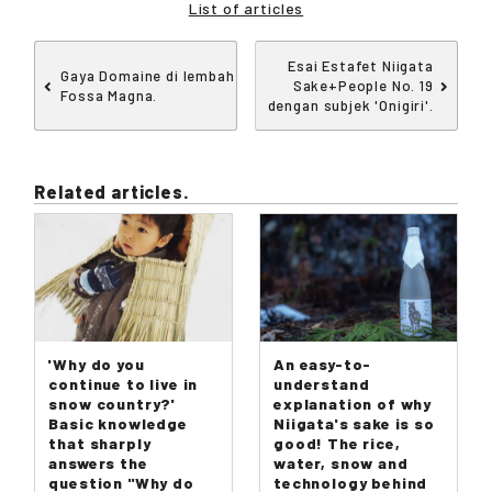
List of articles
Esai Estafet Niigata
Gaya Domaine di lembah
Sake+People No. 19
Fossa Magna.
dengan subjek 'Onigiri'.
Related articles.
'Why do you
An easy-to-
continue to live in
understand
snow country?'
explanation of why
Basic knowledge
Niigata's sake is so
that sharply
good! The rice,
answers the
water, snow and
question "Why do
technology behind