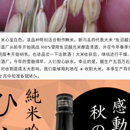
米心呈白色。该品种特别适合制作麴米。新泻县的代表大米 "鱼沼越光
造厂从前年开始挑战 100%使用鱼沼越光米酿造清酒，并在今年春季作为 
沼越光版🌟开始销售。也请品尝一下这款酒！大米收获后，继续进行干燥
酿酒厂。今年的雪融得早，人们担心缺水。幸运的是，据生产五百万
对收割造成太大影响，我们能够顺利地在 ☀️ 收割大米。本季生产将
2 月中旬准备就绪🍶。