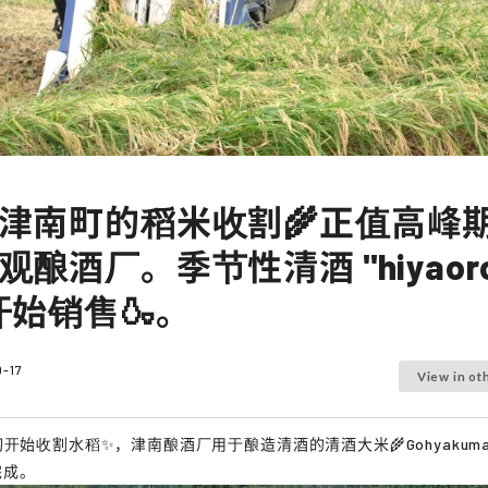
津南町的稻米收割🌾正值高峰
酿酒厂。季节性清酒 "hiyaoro
开始销售🍶。
-17
View in ot
初开始收割水稻✨，津南酿酒厂用于酿造清酒的清酒大米🌾Gohyakuman
完成。