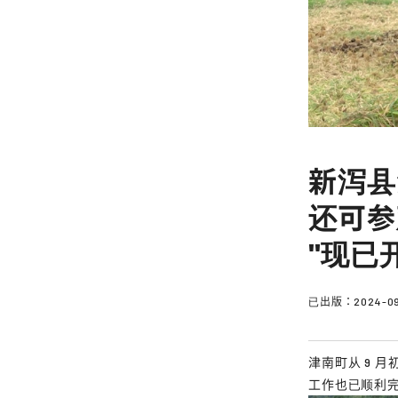
新泻县
还可参观
"现已
已出版：
2024-09
津南町从 9 月
工作也已顺利