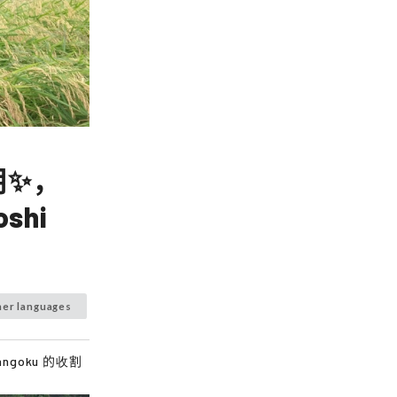
期✨，
shi
her languages
goku 的收割