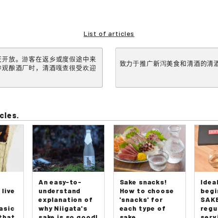
List of articles
天开放。游客在返乡或度假途中来
致力于推广新泻美食和清酒的清
参观酿酒厂时，清酒嘎查很受欢迎
cles.
An easy-to-
Sake snacks!
Idea
 live
understand
How to choose
begi
explanation of
'snacks' for
SAKE
asic
why Niigata's
each type of
regu
that
sake is so good!
sake
serv