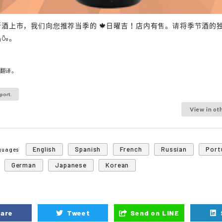
酒上市，我们向您推荐当季的 🍁日曜吉！店内有售。请将季节酒的
🍶。
动翻译。
port.
View in ot
English
Spanish
French
Russian
Port
nguages
German
Japanese
Korean
are
Tweet
Send on LINE