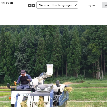
d through
Log in