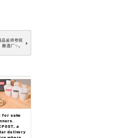
酒品鉴师参观
酿酒厂✨。
l for sake
nners.
POST, a
lar delivery
ice where