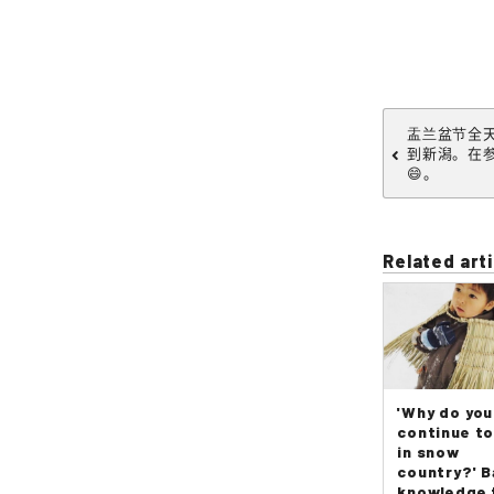
盂兰盆节全
到新潟。在
😄。
Related arti
'Why do you
continue to
in snow
country?' B
knowledge 