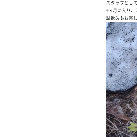
スタッフとし
✨4月に入り
試飲🍶もお楽