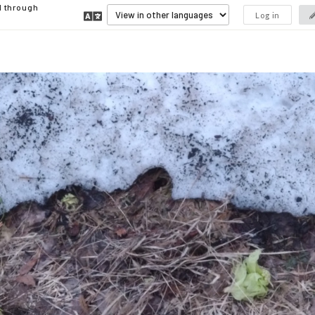
d through
Log in