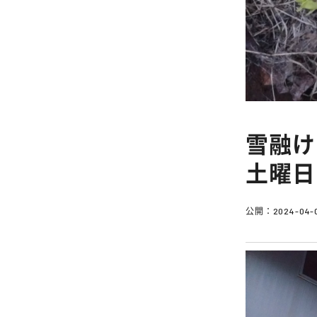
雪融け
土曜日
公開：
2024-04-