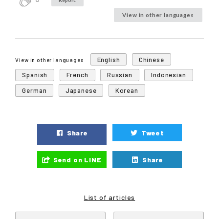
View in other languages
English
Chinese
View in other languages
Spanish
French
Russian
Indonesian
German
Japanese
Korean
Share
Tweet
Send on LINE
Share
List of articles