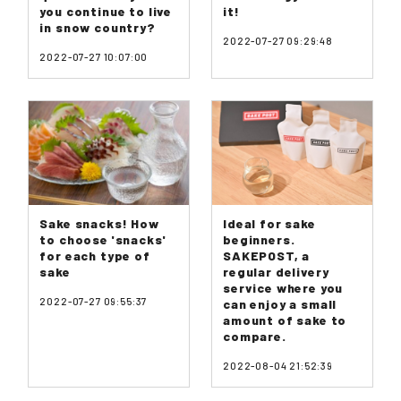
you continue to live
it!
in snow country?
2022-07-27 09:29:48
2022-07-27 10:07:00
Sake snacks! How
Ideal for sake
to choose 'snacks'
beginners.
for each type of
SAKEPOST, a
sake
regular delivery
service where you
2022-07-27 09:55:37
can enjoy a small
amount of sake to
compare.
2022-08-04 21:52:39