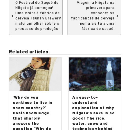
O Festival do Saquê de
Viagem a Niigata na
Niigata já começou!
primavera para
Uma visita à fábrica de
conhecer os
cerveja Tsunan Brewery
fabricantes de cerveja
inclui um olhar sobre o
numa visita a uma
processo de produção!
fábrica de saqué.
Related articles.
'Why do you
An easy-to-
continue to live in
understand
snow country?'
explanation of why
Basic knowledge
Niigata's sake is so
that sharply
good! The rice,
answers the
water, snow and
question "Why do
technology behind