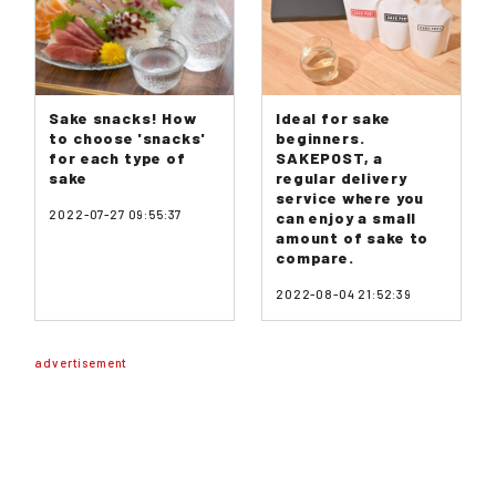
Sake snacks! How
Ideal for sake
to choose 'snacks'
beginners.
for each type of
SAKEPOST, a
sake
regular delivery
service where you
2022-07-27 09:55:37
can enjoy a small
amount of sake to
compare.
2022-08-04 21:52:39
advertisement