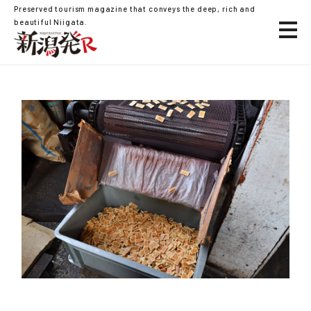
Preserved tourism magazine that conveys the deep, rich and
beautiful Niigata.