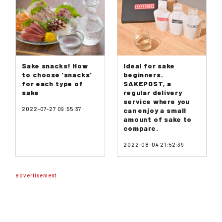
Sake snacks! How
Ideal for sake
to choose 'snacks'
beginners.
for each type of
SAKEPOST, a
sake
regular delivery
service where you
2022-07-27 09:55:37
can enjoy a small
amount of sake to
compare.
2022-08-04 21:52:39
advertisement