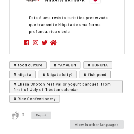
NIIGATA HATSU-R
Esta é uma revista turística preservada
que transmite Niigata de uma forma
profunda, rica e bela.
# food culture
# YAMABUN
# UONUMA
# niigata
# Niigata (city)
# fish pond
# Lhasa Shoton festival or yogurt banquet, from
first of July of Tibetan calendar
# Rice Confectionery
0
Report.
View in other languages