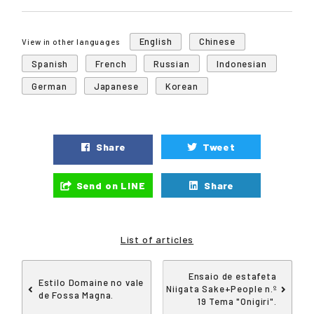
English
Chinese
View in other languages
Spanish
French
Russian
Indonesian
German
Japanese
Korean
Share
Tweet
Send on LINE
Share
List of articles
Ensaio de estafeta
Estilo Domaine no vale
Niigata Sake+People n.º
de Fossa Magna.
19 Tema "Onigiri".