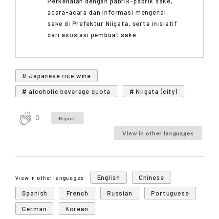
Perkenalan dengan pabrik-pabrik sake,
acara-acara dan informasi mengenai
sake di Prefektur Niigata, serta inisiatif
dari asosiasi pembuat sake.
# Japanese rice wine
# alcoholic beverage quota
# Niigata (city)
0
Report.
View in other languages
English
Chinese
View in other languages
Spanish
French
Russian
Portuguese
German
Korean