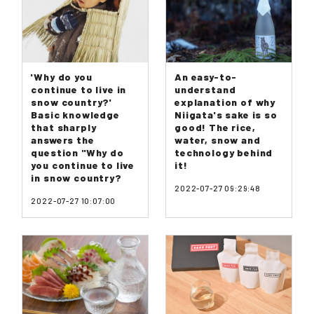
'Why do you
An easy-to-
continue to live in
understand
snow country?'
explanation of why
Basic knowledge
Niigata's sake is so
that sharply
good! The rice,
answers the
water, snow and
question "Why do
technology behind
you continue to live
it!
in snow country?
2022-07-27 09:29:48
2022-07-27 10:07:00