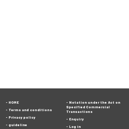
HOME
Notation under the Act on
Specified Commercial
Terms and conditions
Transactions
Privacy policy
Enquiry
guideline
Log in