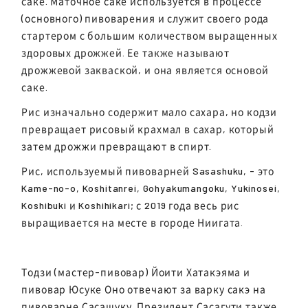
саке. Маточное саке используется в процессе
(основного) пивоварения и служит своего рода
стартером с большим количеством выращенных
здоровых дрожжей. Ее также называют
дрожжевой закваской, и она является основой
саке.
Рис изначально содержит мало сахара, но кодзи
превращает рисовый крахмал в сахар, который
затем дрожжи превращают в спирт.
Рис, используемый пивоварней Sasashuku, - это
Kame-no-o, Koshitanrei, Gohyakumangoku, Yukinosei,
Koshibuki и Koshihikari; с 2019 года весь рис
выращивается на месте в городе Ниигата.
Тодзи (мастер-пивовар) Йоити Хатакэяма и
пивовар Юсуке Оно отвечают за варку сакэ на
пивоварне Сасашуку. Президент Сасагути также