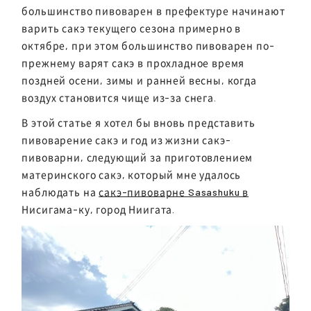
большинство пивоварен в префектуре начинают
варить сакэ текущего сезона примерно в
октябре, при этом большинство пивоварен по-
прежнему варят сакэ в прохладное время
поздней осени, зимы и ранней весны, когда
воздух становится чище из-за снега.
В этой статье я хотел бы вновь представить
пивоварение сакэ и год из жизни сакэ-
пивоварни, следующий за приготовлением
материнского сакэ, который мне удалось
наблюдать на
сакэ-пивоварне Sasashuku в
Нисигама-ку, город Ниигата.