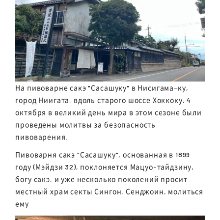
На пивоварне сакэ "Сасашуку" в Нисигама-ку,
город Ниигата, вдоль старого шоссе Хоккоку, 4
октября в великий день мира в этом сезоне были
проведены молитвы за безопасность
пивоварения.
Пивоварня сакэ "Сасашуку", основанная в 1899
году (Мэйдзи 32), поклоняется Мацуо-тайдзину,
богу сакэ, и уже несколько поколений просит
местный храм секты Сингон, Сенджоин, молиться
ему.