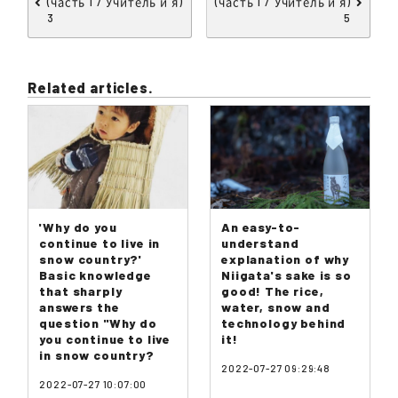
(часть 1 / Учитель и я)
(часть 1 / Учитель и я)
3
5
Related articles.
'Why do you
An easy-to-
continue to live in
understand
snow country?'
explanation of why
Basic knowledge
Niigata's sake is so
that sharply
good! The rice,
answers the
water, snow and
question "Why do
technology behind
you continue to live
it!
in snow country?
2022-07-27 09:29:48
2022-07-27 10:07:00