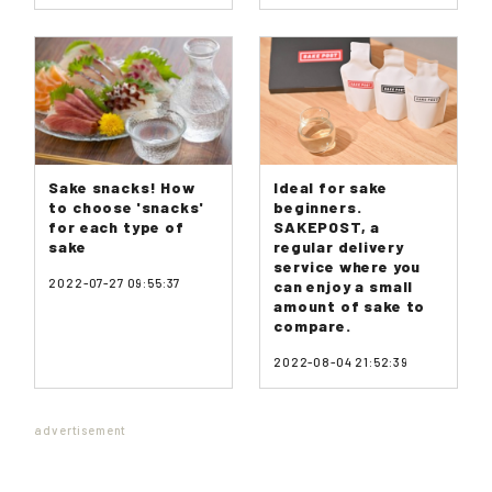
Sake snacks! How
Ideal for sake
to choose 'snacks'
beginners.
for each type of
SAKEPOST, a
sake
regular delivery
service where you
2022-07-27 09:55:37
can enjoy a small
amount of sake to
compare.
2022-08-04 21:52:39
advertisement