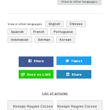
View in other languages
English
Chinese
View in other languages
Spanish
French
Portuguese
Indonesian
German
Korean
Share
Tweet
Send on LINE
Share
List of articles
Кокоро Нацумэ Сосэки
Кокоро Нацумэ Сосэки