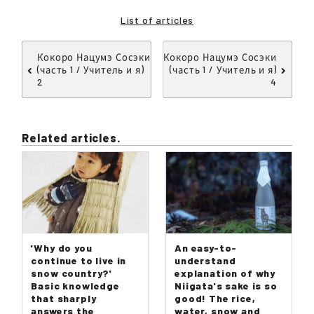
List of articles
Кокоро Нацумэ Сосэки
Кокоро Нацумэ Сосэки
(часть 1 / Учитель и я)
(часть 1 / Учитель и я)
2
4
Related articles.
'Why do you
An easy-to-
continue to live in
understand
snow country?'
explanation of why
Basic knowledge
Niigata's sake is so
that sharply
good! The rice,
answers the
water, snow and