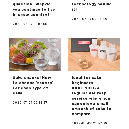
question "Why do
technology behind
you continue to live
it!
in snow country?
2022-07-27 09:29:48
2022-07-27 10:07:00
Sake snacks! How
Ideal for sake
to choose 'snacks'
beginners.
for each type of
SAKEPOST, a
sake
regular delivery
service where you
2022-07-27 09:55:37
can enjoy a small
amount of sake to
compare.
2022-08-04 21:52:39