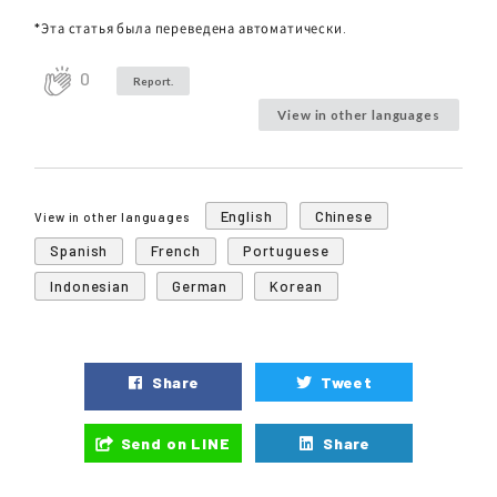
*Эта статья была переведена автоматически.
0
Report.
View in other languages
English
Chinese
View in other languages
Spanish
French
Portuguese
Indonesian
German
Korean
Share
Tweet
Send on LINE
Share