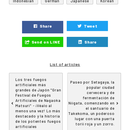
Indonesian
German
Japanese
Korean
Share
Tweet
Send on LINE
Share
List of articles
Los tres fuegos
Paseo por Setagaya, la
artificiales más
popular ciudad
grandes de Japón "Gran
cervecera y de
Festival de Fuegos
fermentación de
Artificiales de Nagaoka
Niigata, comenzando en
Matsuri" - ¡Véalo al
el santuario de
menos una vez! Lo más
Takekoma, un poderoso
destacado y la historia
lugar con una puerta
de los potentes fuegos
torii roja y un zorro.
artificiales