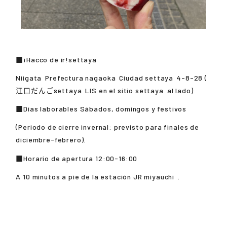
■¡Hacco de ir!
settaya
Niigata
Prefectura
nagaoka
Ciudad
settaya
4-8-28 (
江口だんごsettaya
LIS en el sitio
settaya
al lado)
■Días laborables Sábados, domingos y festivos
(Periodo de cierre invernal: previsto para finales de
diciembre-febrero).
■Horario de apertura 12:00-16:00
A 10 minutos a pie de la estación JR
miyauchi
.