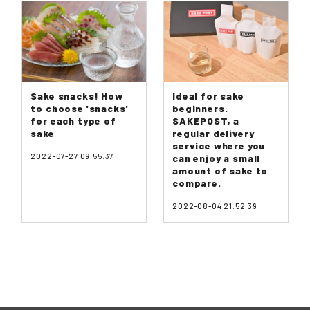
Sake snacks! How
Ideal for sake
to choose 'snacks'
beginners.
for each type of
SAKEPOST, a
sake
regular delivery
service where you
2022-07-27 09:55:37
can enjoy a small
amount of sake to
compare.
2022-08-04 21:52:39