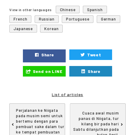
Chinese
Spanish
View in other languages
French
Russian
Portuguese
German
Japanese
Korean
Share
Tweet
Send on LINE
Share
List of articles
Perjalanan ke Niigata
Cuaca awal musim
pada musim semi untuk
panas di Niigata, tur
bertemu dengan para
kilang bir pada hari
pembuat sake dalam tur
Sabtu dilanjutkan pada
ke tempat pembuatan
bulan April.