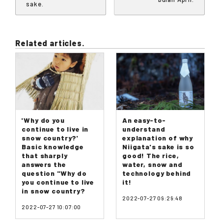
sake.
Related articles.
'Why do you
An easy-to-
continue to live in
understand
snow country?'
explanation of why
Basic knowledge
Niigata's sake is so
that sharply
good! The rice,
answers the
water, snow and
question "Why do
technology behind
you continue to live
it!
in snow country?
2022-07-27 09:29:48
2022-07-27 10:07:00