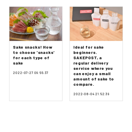
Sake snacks! How
Ideal for sake
to choose 'snacks'
beginners.
for each type of
SAKEPOST, a
sake
regular delivery
service where you
2022-07-27 09:55:37
can enjoy a small
amount of sake to
compare.
2022-08-04 21:52:39