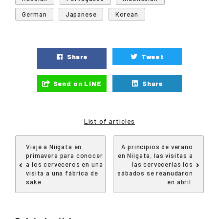
German
Japanese
Korean
Share
Tweet
Send on LINE
Share
List of articles
Viaje a Niigata en
A principios de verano
primavera para conocer
en Niigata, las visitas a
a los cerveceros en una
las cervecerías los
visita a una fábrica de
sábados se reanudaron
sake.
en abril.