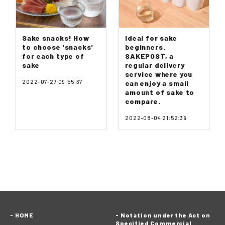
Sake snacks! How
Ideal for sake
to choose 'snacks'
beginners.
for each type of
SAKEPOST, a
sake
regular delivery
service where you
2022-07-27 09:55:37
can enjoy a small
amount of sake to
compare.
2022-08-04 21:52:39
HOME
Notation under the Act on
Specified Commercial