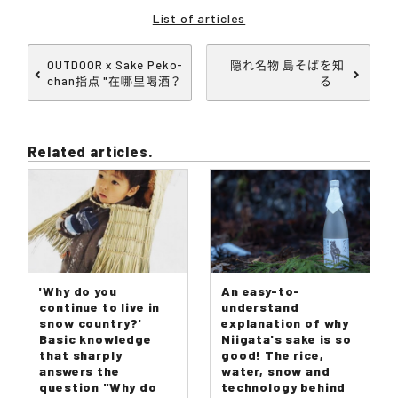
List of articles
OUTDOOR x Sake Peko-
隠れ名物 島そばを知
chan指点 "在哪里喝酒？
る
Related articles.
'Why do you
An easy-to-
continue to live in
understand
snow country?'
explanation of why
Basic knowledge
Niigata's sake is so
that sharply
good! The rice,
answers the
water, snow and
question "Why do
technology behind