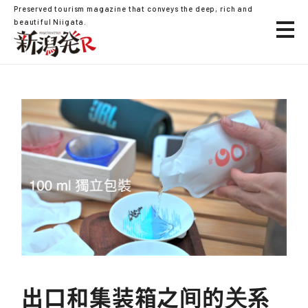
Preserved tourism magazine that conveys the deep, rich and
beautiful Niigata.
出口和集装箱之间的关系