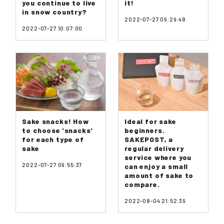
you continue to live
it!
in snow country?
2022-07-27 09:29:48
2022-07-27 10:07:00
Sake snacks! How
Ideal for sake
to choose 'snacks'
beginners.
for each type of
SAKEPOST, a
sake
regular delivery
service where you
2022-07-27 09:55:37
can enjoy a small
amount of sake to
compare.
2022-08-04 21:52:39