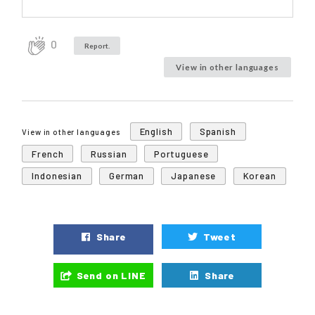
0
Report.
View in other languages
English
Spanish
View in other languages
French
Russian
Portuguese
Indonesian
German
Japanese
Korean
Share
Tweet
Send on LINE
Share