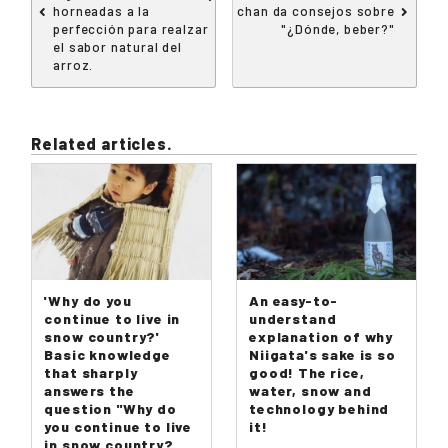
horneadas a la
chan da consejos sobre
perfección para realzar
"¿Dónde, beber?"
el sabor natural del
arroz.
Related articles.
'Why do you
An easy-to-
continue to live in
understand
snow country?'
explanation of why
Basic knowledge
Niigata's sake is so
that sharply
good! The rice,
answers the
water, snow and
question "Why do
technology behind
you continue to live
it!
in snow country?