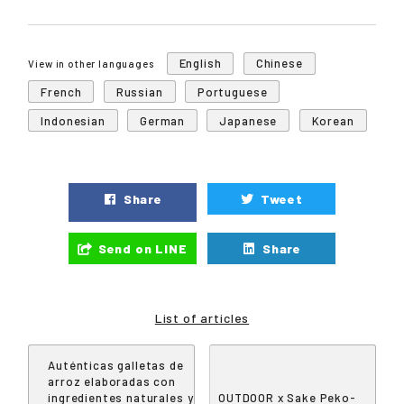
English
Chinese
View in other languages
French
Russian
Portuguese
Indonesian
German
Japanese
Korean
Share
Tweet
Send on LINE
Share
List of articles
Auténticas galletas de
arroz elaboradas con
ingredientes naturales y
OUTDOOR x Sake Peko-