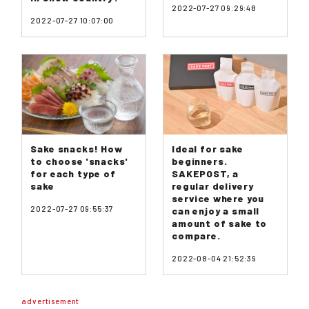
2022-07-27 09:29:48
2022-07-27 10:07:00
Sake snacks! How
Ideal for sake
to choose 'snacks'
beginners.
for each type of
SAKEPOST, a
sake
regular delivery
service where you
2022-07-27 09:55:37
can enjoy a small
amount of sake to
compare.
2022-08-04 21:52:39
advertisement