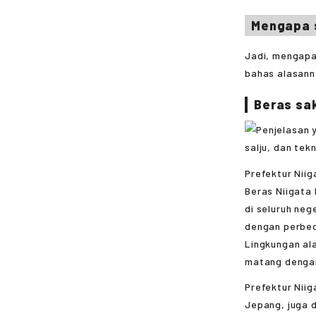
Mengapa 
Jadi, mengapa 
bahas alasann
Beras sak
Prefektur Niig
Beras Niigata 
di seluruh neg
dengan perbeda
Lingkungan ala
matang dengan
Prefektur Nii
Jepang, juga 