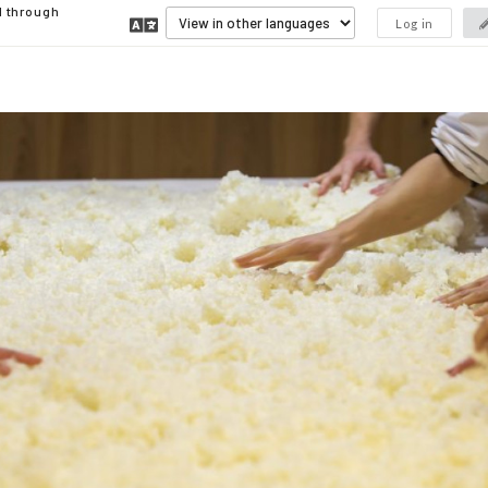
d through
Log in