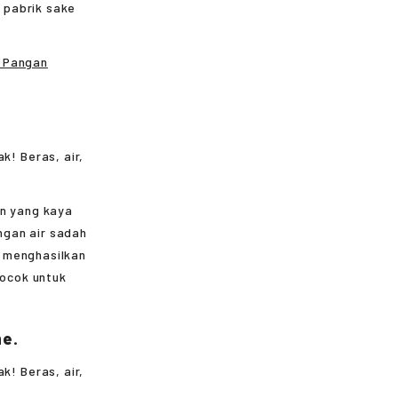
 pabrik sake
n Pangan
an yang kaya
ngan air sadah
g menghasilkan
cocok untuk
me.