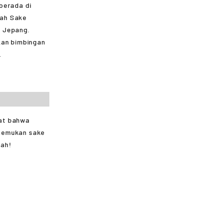
berada di
lah Sake
i Jepang.
kan bimbingan
.
hat bahwa
enemukan sake
lah!