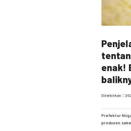
Penjel
tentan
enak! B
balikn
Diterbitkan：
20
Prefektur Niig
produsen sake