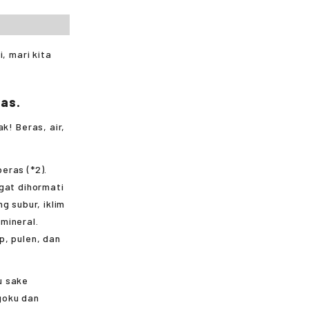
, mari kita
ras.
eras (*2).
gat dihormati
g subur, iklim
mineral.
p, pulen, dan
u sake
goku dan