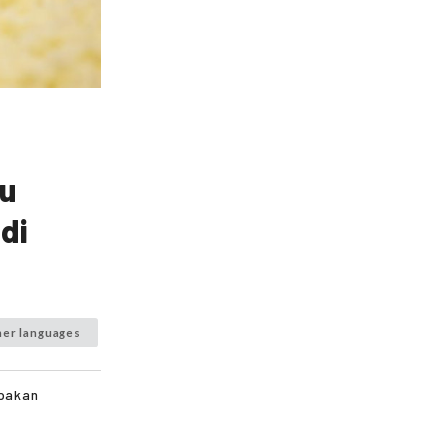
tu
 di
her languages
upakan