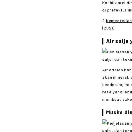
Koshitanrei d
di prefektur ini
2
Kementerian
(2021).
Air salju
Air adalah bah
akan mineral,
cenderung men
rasa yang lebi
membuat sake 
Musim din