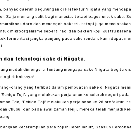
in, banyak daerah pegunungan di Prefektur Niigata yang mendapa
er. Salju memang sulit bagi manusia, tetapi bagus untuk sake. S
emurnikan udara dan mencegah bakteri, tetapi juga menciptakan
ntuk mikroorganisme seperti ragi dan bakteri koji. Justru karen
tuk fermentasi jangka panjang pada suhu rendah, kami dapat me
t.
n dan teknologi sake di Niigata.
orang-orang yang terlibat dalam pembuatan sake di Niigata memil
 'Echigo Toji', yang melakukan perjalanan ke seluruh negeri pada
aman Edo, 'Echigo Toji' melakukan perjalanan ke 26 prefektur, t
dan Chubu, dan pada awal zaman Meiji, mereka telah menjadi kel
epang.
angkan keterampilan para toji ini lebih lanjut, Stasiun Percob