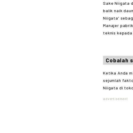
Sake Niigata 
balik naik dau
Niigata' seba
Manajer pabrik
teknis kepada 
Cobalah s
Ketika Anda m
sejumlah fakt
Niigata di to
advertisement