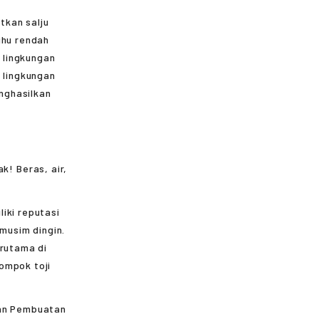
tkan salju
uhu rendah
 lingkungan
a lingkungan
nghasilkan
iki reputasi
 musim dingin.
erutama di
ompok toji
aan Pembuatan