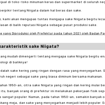
ijual di toko-toko minuman keras dan supermarket di seluruh neg
erpikir tentang Niigata dalam hal beras dan sake.
ni, kami akan mengupas tuntas mengapa sake Niigata begitu leza
san di balik reputasi Niigata sebagai pusat produksi sake.
e yang Diproduksi oleh Prefektur pada tahun 2021 oleh Badan Pa
karakteristik sake Niigata?
adalah sake kering yang ringan dengan rasa yang menyegarkan. S
luruh negeri sebagai sake yang biasa diminum bersama makanan.
ahun 1950-an, citra sake Niigata yang ringan dan kering mulai 
tu, banyak orang di prefektur ini melakukan pekerjaan fisik sepe
s sangat populer. Namun, pada tahun 1950-an, semakin banyak 
akang meja, dan sake yang menyegarkan menjadi lebih populer. D