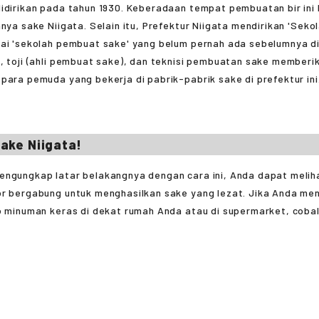
didirikan pada tahun 1930. Keberadaan tempat pembuatan bir ini 
nnya sake Niigata. Selain itu, Prefektur Niigata mendirikan 'Seko
gai 'sekolah pembuat sake' yang belum pernah ada sebelumnya d
, toji (ahli pembuat sake), dan teknisi pembuatan sake memberi
para pemuda yang bekerja di pabrik-pabrik sake di prefektur ini
ake Niigata!
engungkap latar belakangnya dengan cara ini, Anda dapat meli
or bergabung untuk menghasilkan sake yang lezat. Jika Anda m
ko minuman keras di dekat rumah Anda atau di supermarket, coba