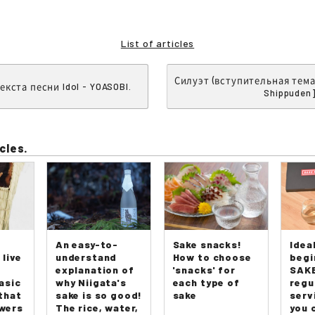
List of articles
Силуэт (вступительная тема
екста песни Idol - YOASOBI.
Shippuden]
cles.
An easy-to-
Sake snacks!
Idea
 live
understand
How to choose
begi
explanation of
'snacks' for
SAKE
asic
why Niigata's
each type of
regu
that
sake is so good!
sake
serv
swers
The rice, water,
you 