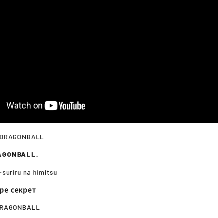
 DRAGONBALL
AGONBALL.
suriru na himitsu
ре секрет
DRAGONBALL