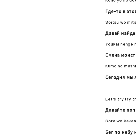
Где-то в это
Soitsu wo mits
Давай найде
Youkai henge 
Смена монст
Kumo no mashi
Сегодня мы 
Let's try try 
Давайте по
Sora wo kake
Бег по небу 