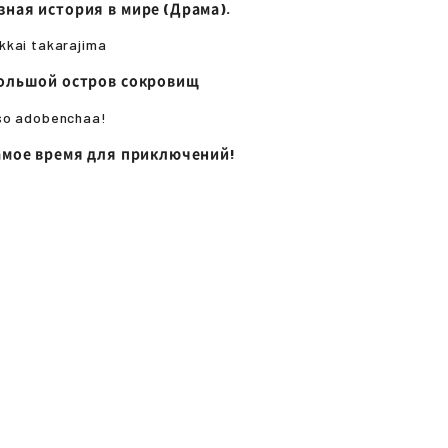
зная история в мире (Драма).
kkai takarajima
большой остров сокровищ
so adobenchaa!
самое время для приключений!