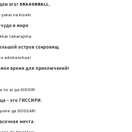
дем его! DRAGONBALL.
yukai na kiseki
чудо в мире
kkai takarajima
большой остров сокровищ
so adobenchaa!
самое время для приключений!
 no ai ga GISSIRI
ца - это ГИССИРИ.
o yume ga DOSSARI
расочная мечта.
koka de hikatteru