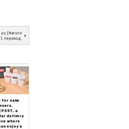
 из [Naruto
), перевод.
l for sake
nners.
POST, a
lar delivery
ice where
can enjoy a