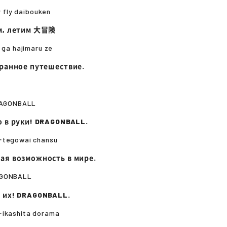
ly fly daibouken
им, летим 大冒険
i ga hajimaru ze
транное путешествие.
DRAGONBALL
о в руки! DRAGONBALL.
ーtegowai chansu
ая возможность в мире.
AGONBALL
 их! DRAGONBALL.
ーikashita dorama