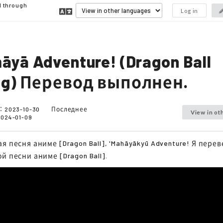
d through
Log in
yā Adventure! (Dragon Ball
ng) Перевод выполнен.
о：
2023-10-30
Последнее
View in ot
2024-01-09
я песня аниме [Dragon Ball], 'Mahāyākyū Adventure! Я перев
й песни аниме [Dragon Ball].