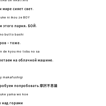
м мире сияет свет.
uke ni ikou ze BOY
м этого парня, БОЙ.
mo butto bashi
ров - тоже.
n de kyou mo tobu no sa
летаем на облачной машине.
try makafushigi
пробуем попробовать 摩訶不思議
nuke yama wo koe
и над горами