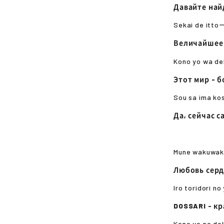
Давайте най
Sekai de ittoー
Величайшее 
Kono yo wa de
Этот мир - 
Sou sa ima ko
Да, сейчас 
Mune wakuwaku
Любовь серд
Iro toridori n
DOSSARI - к
Kono yo no do