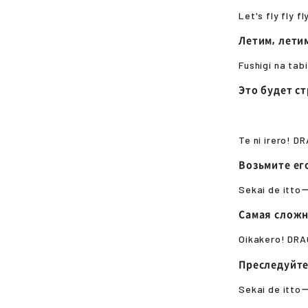
Let's fly fly f
Летим, лет
Fushigi na tab
Это будет с
Te ni irero! 
Возьмите ег
Sekai de itto
Самая сложн
Oikakero! DR
Преследуйте
Sekai de itto