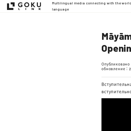
Multilingual media connecting with the worl
language
Māyāmā
Openi
Опубликован
обновление：
Вступительна
вступительно