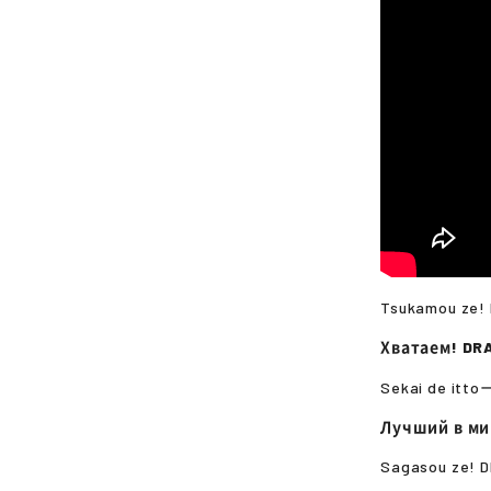
Tsukamou ze!
Хватаем! DR
Sekai de ittoー
Лучший в ми
Sagasou ze! 