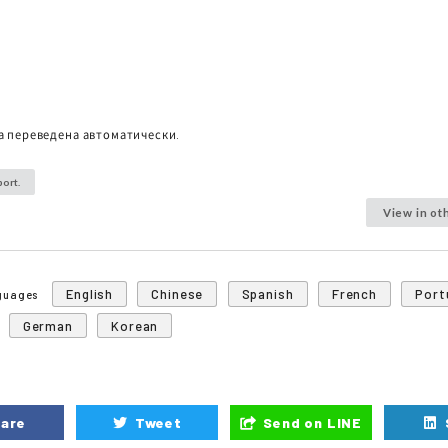
а переведена автоматически.
ort.
View in ot
English
Chinese
Spanish
French
Port
nguages
German
Korean
are
Tweet
Send on LINE