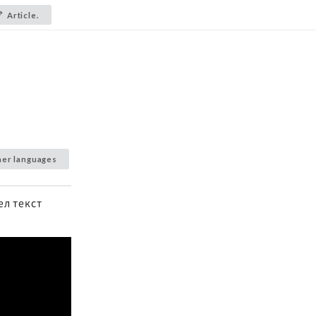
Article.
her languages
ел текст