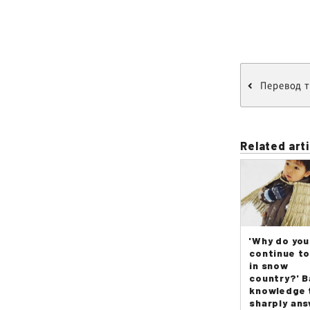
Перевод т
Related arti
'Why do you
continue to
in snow
country?' B
knowledge 
sharply an