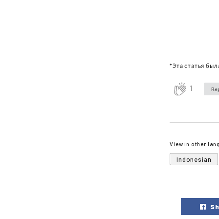
*Эта статья был
1
Rep
View in other la
Indonesian
Sh