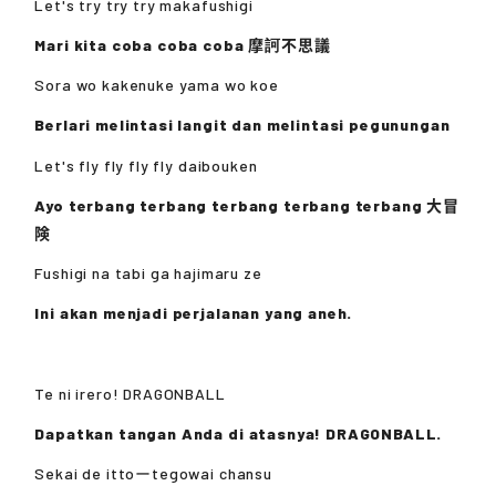
Let's try try try makafushigi
Mari kita coba coba coba 摩訶不思議
Sora wo kakenuke yama wo koe
Berlari melintasi langit dan melintasi pegunungan
Let's fly fly fly fly daibouken
Ayo terbang terbang terbang terbang terbang 大冒
険
Fushigi na tabi ga hajimaru ze
Ini akan menjadi perjalanan yang aneh.
Te ni irero! DRAGONBALL
Dapatkan tangan Anda di atasnya! DRAGONBALL.
Sekai de ittoーtegowai chansu