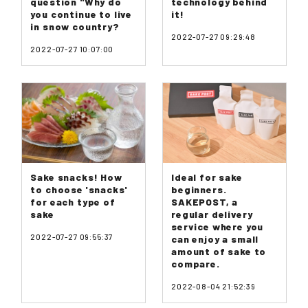
question "Why do
technology behind
you continue to live
it!
in snow country?
2022-07-27 09:29:48
2022-07-27 10:07:00
Sake snacks! How
Ideal for sake
to choose 'snacks'
beginners.
for each type of
SAKEPOST, a
sake
regular delivery
service where you
2022-07-27 09:55:37
can enjoy a small
amount of sake to
compare.
2022-08-04 21:52:39