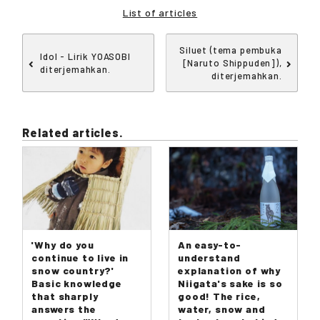
List of articles
Siluet (tema pembuka
Idol - Lirik YOASOBI
[Naruto Shippuden]),
diterjemahkan.
diterjemahkan.
Related articles.
'Why do you
An easy-to-
continue to live in
understand
snow country?'
explanation of why
Basic knowledge
Niigata's sake is so
that sharply
good! The rice,
answers the
water, snow and