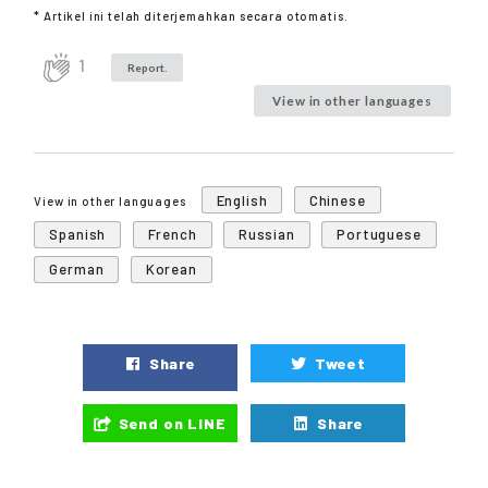
* Artikel ini telah diterjemahkan secara otomatis.
1
Report.
View in other languages
English
Chinese
View in other languages
Spanish
French
Russian
Portuguese
German
Korean
Share
Tweet
Send on LINE
Share