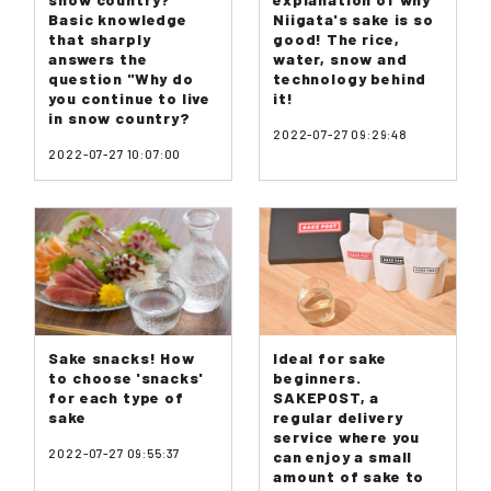
Basic knowledge
Niigata's sake is so
that sharply
good! The rice,
answers the
water, snow and
question "Why do
technology behind
you continue to live
it!
in snow country?
2022-07-27 09:29:48
2022-07-27 10:07:00
Sake snacks! How
Ideal for sake
to choose 'snacks'
beginners.
for each type of
SAKEPOST, a
sake
regular delivery
service where you
2022-07-27 09:55:37
can enjoy a small
amount of sake to