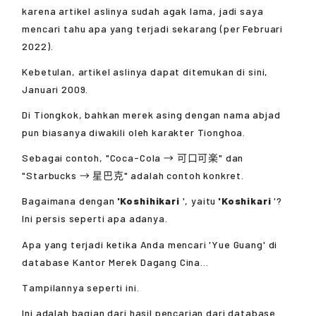
karena artikel aslinya sudah agak lama, jadi saya
mencari tahu apa yang terjadi sekarang (per Februari
2022).
Kebetulan, artikel aslinya dapat ditemukan di sini,
Januari 2009.
Di Tiongkok, bahkan merek asing dengan nama abjad
pun biasanya diwakili oleh karakter Tionghoa.
Sebagai contoh, "Coca-Cola → 可口可楽" dan
"Starbucks → 星巴克" adalah contoh konkret.
Bagaimana dengan
'Koshihikari
', yaitu
'Koshikari
'?
Ini persis seperti apa adanya.
Apa yang terjadi ketika Anda mencari 'Yue Guang' di
database Kantor Merek Dagang Cina...
Tampilannya seperti ini.
Ini adalah bagian dari hasil pencarian dari database