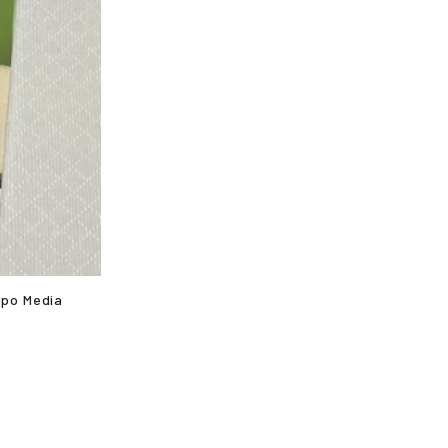
o Media
。