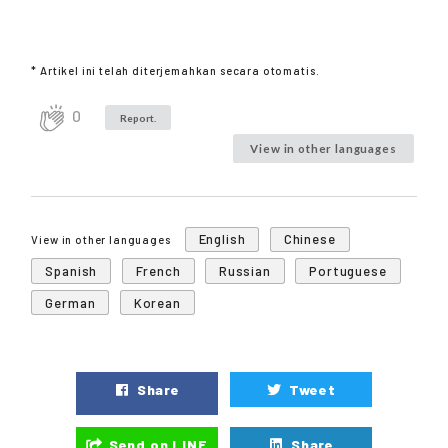
* Artikel ini telah diterjemahkan secara otomatis.
0
Report.
View in other languages
English
Chinese
View in other languages
Spanish
French
Russian
Portuguese
German
Korean
Share
Tweet
Send on LINE
Share