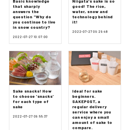
Basic knowledge
Niigata's sake is so
that sharply
good! The rice,
answers the
water, snow and
question "Why do
technology behind
you continue to live
it!
in snow country?
2022-07-27 09:29:48
2022-07-27 10:07:00
Sake snacks! How
Ideal for sake
to choose 'snacks'
beginners.
for each type of
SAKEPOST, a
sake
regular delivery
service where you
2022-07-27 09:55:37
can enjoy a small
amount of sake to
compare.