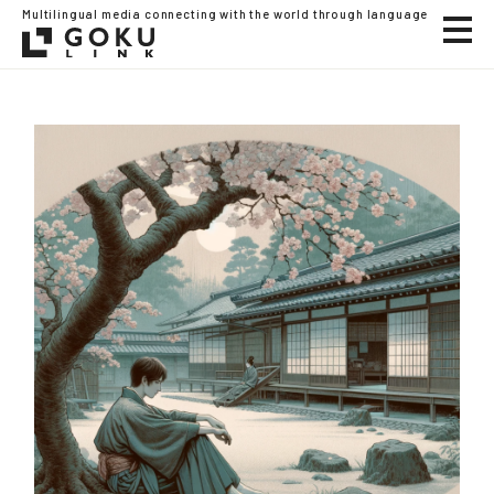
Multilingual media connecting with the world through language