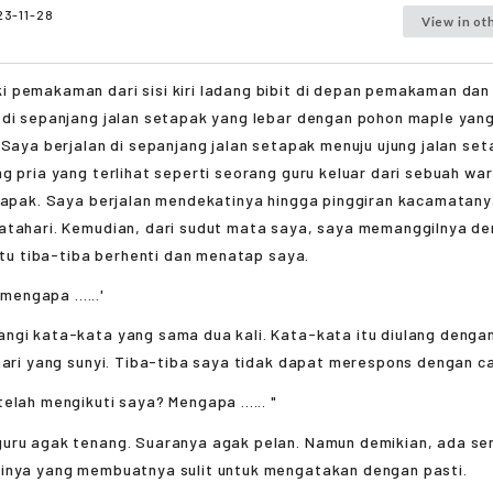
23-11-28
View in ot
 pemakaman dari sisi kiri ladang bibit di depan pemakaman dan 
 di sepanjang jalan setapak yang lebar dengan pohon maple yang
 Saya berjalan di sepanjang jalan setapak menuju ujung jalan se
g pria yang terlihat seperti seorang guru keluar dari sebuah war
etapak. Saya berjalan mendekatinya hingga pinggiran kacamatanya
atahari. Kemudian, dari sudut mata saya, saya memanggilnya de
 itu tiba-tiba berhenti dan menatap saya.
 mengapa ......'
gi kata-kata yang sama dua kali. Kata-kata itu diulang denga
hari yang sunyi. Tiba-tiba saya tidak dapat merespons dengan c
elah mengikuti saya? Mengapa ...... "
ru agak tenang. Suaranya agak pelan. Namun demikian, ada s
inya yang membuatnya sulit untuk mengatakan dengan pasti.