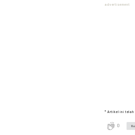
advertisement
* Artikel ini tel
0
Re