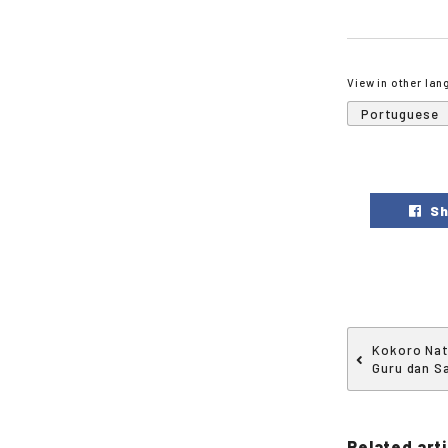
View in other la
Portuguese
Sh
Kokoro Nat
Guru dan S
Related arti