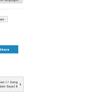
her languages
ian
Share
an 1 / Sang
 dan Saya) 6