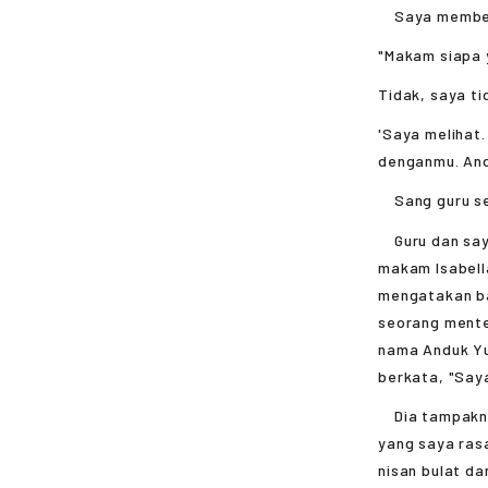
Saya memberi 
"Makam siapa 
Tidak, saya t
'Saya melihat
denganmu. And
Sang guru sep
Guru dan saya
makam Isabell
mengatakan ba
seorang mente
nama Anduk Yue
berkata, "Say
Dia tampaknya
yang saya ras
nisan bulat da