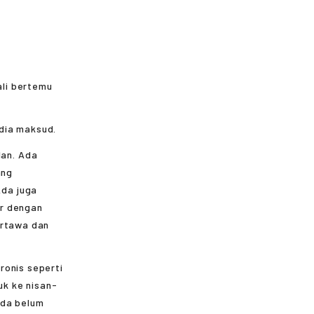
ali bertemu
dia maksud.
an. Ada
ang
Ada juga
ir dengan
ertawa dan
ronis seperti
k ke nisan-
nda belum