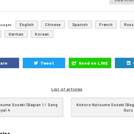
View in ot
English
Chinese
Spanish
French
Russ
nguages
German
Korean
are
Tweet
Send on LINE
List of articles
sume Soseki (Bagian 1 / Sang
Kokoro Natsume Soseki (Bagi
aya) 4
Guru
cles.