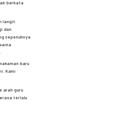
dak berkata
langit.
gi dan
ing sepenuhnya
rwarna
.
makaman baru
mi. Kami
e arah guru.
erasa terlalu