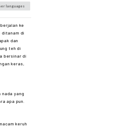
her languages
berjalan ke
 ditanam di
tapak dan
ung teh di
 bersinar di
ngan keras,
n nada yang
ara apa pun.
emacam keruh