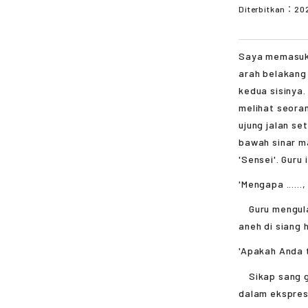
Diterbitkan：
20
Saya memasuki
arah belakang
kedua sisinya.
melihat seoran
ujung jalan s
bawah sinar m
'Sensei'. Guru
'Mengapa ......,
Guru mengulan
aneh di siang 
'Apakah Anda t
Sikap sang gu
dalam ekspres