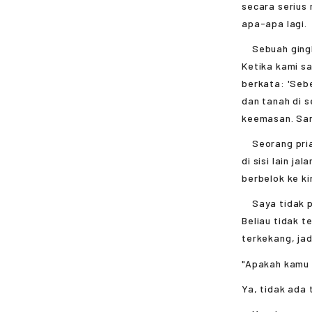
secara serius
apa-apa lagi.
Sebuah gingko
Ketika kami s
berkata: 'Seb
dan tanah di 
keemasan. Sang
Seorang pria
di sisi lain j
berbelok ke ki
Saya tidak pu
Beliau tidak t
terkekang, jad
"Apakah kamu 
Ya, tidak ada 