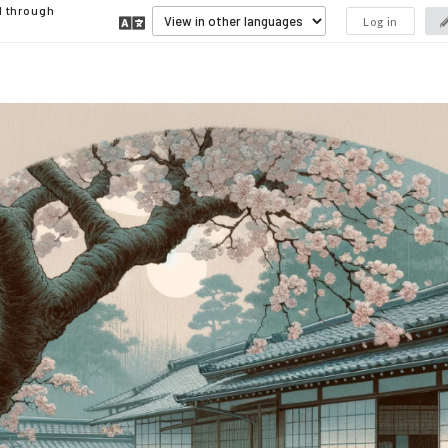
d through
Log in