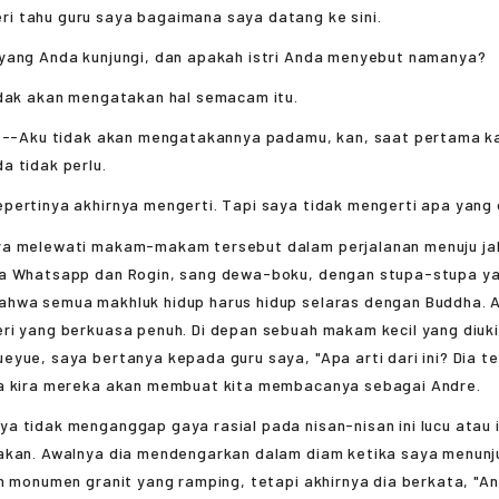
tahu guru saya bagaimana saya datang ke sini.
yang Anda kunjungi, dan apakah istri Anda menyebut namanya?
idak akan mengatakan hal semacam itu.
. --Aku tidak akan mengatakannya padamu, kan, saat pertama k
a tidak perlu.
ertinya akhirnya mengerti. Tapi saya tidak mengerti apa yang 
 melewati makam-makam tersebut dalam perjalanan menuju jal
a Whatsapp dan Rogin, sang dewa-boku, dengan stupa-stupa y
hwa semua makhluk hidup harus hidup selaras dengan Buddha. 
ri yang berkuasa penuh. Di depan sebuah makam kecil yang diuk
yue, saya bertanya kepada guru saya, "Apa arti dari ini? Dia t
a kira mereka akan membuat kita membacanya sebagai Andre.
 tidak menganggap gaya rasial pada nisan-nisan ini lucu atau i
akan. Awalnya dia mendengarkan dalam diam ketika saya menunju
n monumen granit yang ramping, tetapi akhirnya dia berkata, "A