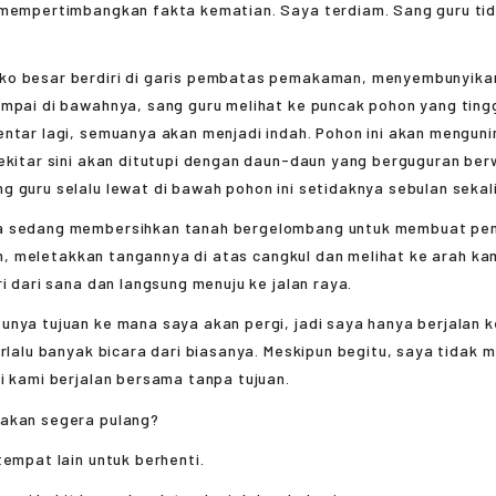
 mempertimbangkan fakta kematian. Saya terdiam. Sang guru ti
 besar berdiri di garis pembatas pemakaman, menyembunyikan 
ampai di bawahnya, sang guru melihat ke puncak pohon yang ting
entar lagi, semuanya akan menjadi indah. Pohon ini akan mengun
sekitar sini akan ditutupi dengan daun-daun yang berguguran be
 guru selalu lewat di bawah pohon ini setidaknya sebulan sekali
 sedang membersihkan tanah bergelombang untuk membuat pe
alan, meletakkan tangannya di atas cangkul dan melihat ke arah ka
ri dari sana dan langsung menuju ke jalan raya.
nya tujuan ke mana saya akan pergi, jadi saya hanya berjalan k
erlalu banyak bicara dari biasanya. Meskipun begitu, saya tidak m
i kami berjalan bersama tanpa tujuan.
akan segera pulang?
tempat lain untuk berhenti.