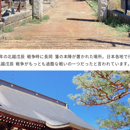
8年の
北越戊辰
戦争時に
長岡
藩の本陣が置かれた場所。日本各地で
北越戊辰
戦争がもっとも過酷な戦いの一つだったと言われています