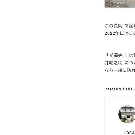
この
長岡
で起
2022年には
「
光福寺
」は
井継之助
につ
なら一緒に訪
Related sites
LOCA