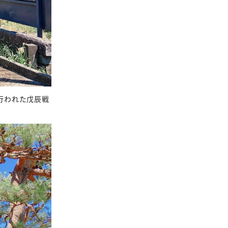
行われた戊辰戦
。