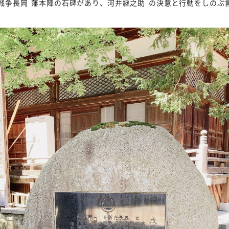
戦争
長岡
藩本陣の石碑があり、
河井継之助
の決意と行動をしのぶ