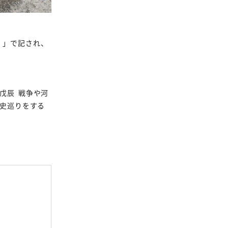
」で記され、
戊辰
戦争や
河
史巡りをする