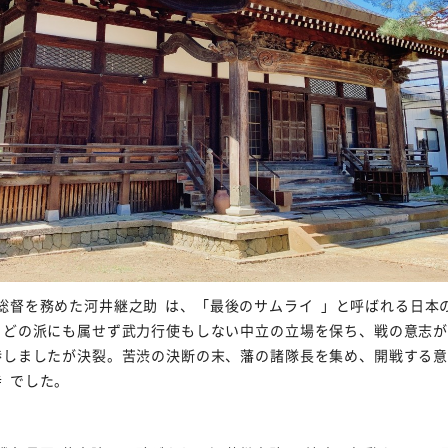
総督を務めた
河井継之助
は、「最後の
サムライ
」と呼ばれる日本
。どの派にも属せず武力行使もしない中立の立場を保ち、戦の意志
渉しましたが決裂。苦渋の決断の末、藩の諸隊長を集め、開戦する
寺
でした。