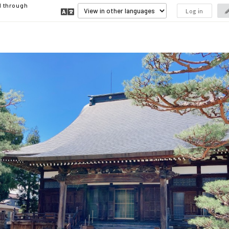
d through
Log in