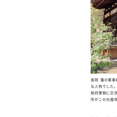
長岡
藩の軍事
な人物でした
政府軍側に交
所がこの
光福