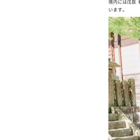
境内には
戊辰
います。