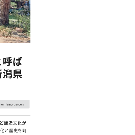
と呼ば
新潟県
her languages
ど醸造文化が
文化と歴史を町