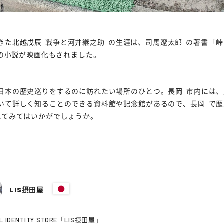
きた
北越戊辰
戦争と
河井継之助
の生涯は、
司馬遼太郎
の著書「
峠
この小説が映画化もされました。
日本の歴史巡りをするのに訪れたい場所のひとつ。
長岡
市内には、
いて詳しく知ることのできる資料館や記念館があるので、
長岡
で歴
れてみてはいかがでしょうか。
LIS摂田屋
L IDENTITY STORE「LIS摂田屋」