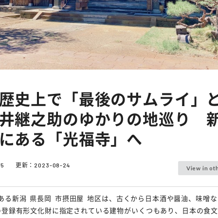
歴史上で「最後のサムライ」
井継之助のゆかりの地巡り 
にある「光福寺」へ
15
更新：
2023-08-24
View in ot
ある
新潟
県
長岡
市
摂田屋
地区は、古くから日本酒や醤油、味噌な
の登録有形文化財に指定されている建物がいくつもあり、日本の食