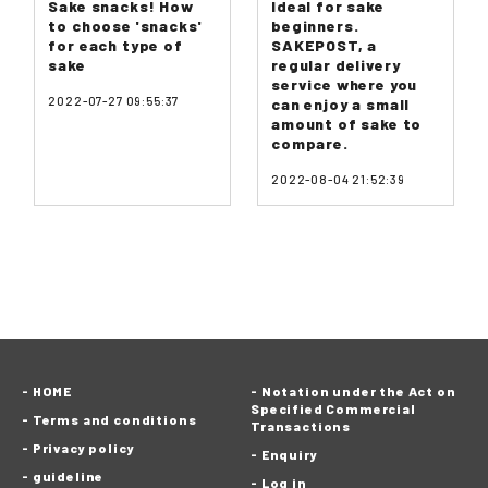
Sake snacks! How
Ideal for sake
to choose 'snacks'
beginners.
for each type of
SAKEPOST, a
sake
regular delivery
service where you
2022-07-27 09:55:37
can enjoy a small
amount of sake to
compare.
2022-08-04 21:52:39
HOME
Notation under the Act on
Specified Commercial
Terms and conditions
Transactions
Privacy policy
Enquiry
guideline
Log in