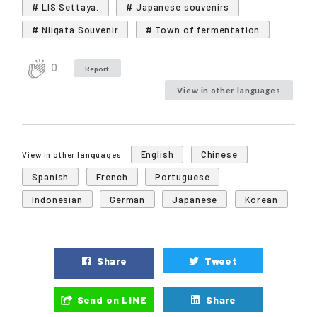
# LIS Settaya.
# Japanese souvenirs
# Niigata Souvenir
# Town of fermentation
0
Report.
View in other languages
English
Chinese
View in other languages
Spanish
French
Portuguese
Indonesian
German
Japanese
Korean
Share
Tweet
Send on LINE
Share