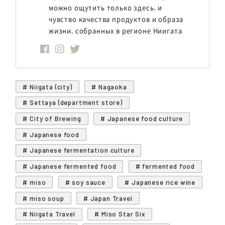
можно ощутить только здесь, и
чувство качества продуктов и образа
жизни, собранных в регионе Ниигата.
# Niigata (city)
# Nagaoka
# Settaya (department store)
# City of Brewing
# Japanese food culture
# Japanese food
# Japanese fermentation culture
# Japanese fermented food
# fermented food
# miso
# soy sauce
# Japanese rice wine
# miso soup
# Japan Travel
# Niigata Travel
# Miso Star Six