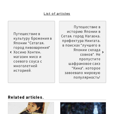
List of articles
Путешествие в
историю Японии в
Путешествие в
Сетая, город Нагаока,
культуру брожения в
префектура Ниигата,
Японии "Сетагая,
в поисках "лучшего в
город пивоварения"
Японии склада
Хосино Хонтен,
совков". Не
магазин мисо и
пропустите
соевого соуса с
шафрановое сакэ
многолетней
"Кина", которое
историей.
завоевало мировую
популярность!
Related articles.