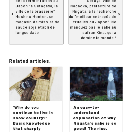
de la fermentation au
Setaya, ville de
Japon "à Setagaya, la
Nagaoka, préfecture de
ville de la brasserie"
Niigata, à la recherche
Hoshino Honten, un
du "meilleur entrepôt de
magasin de miso et de
truelles du Japon". Ne
sauce soja établi de
manquez pas le saké au
longue date.
safran Kina, qui a
dominé le monde !
Related articles.
'Why do you
An easy-to-
continue to live in
understand
snow country?'
explanation of why
Basic knowledge
Niigata's sake is so
that sharply
good! The rice,