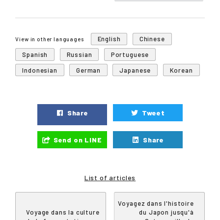
English
Chinese
View in other languages
Spanish
Russian
Portuguese
Indonesian
German
Japanese
Korean
Share
Tweet
Send on LINE
Share
List of articles
Voyagez dans l'histoire
Voyage dans la culture
du Japon jusqu'à