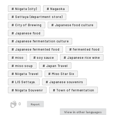
# Niigata (city)
# Nagaoka
# Settaya (department store)
# City of Brewing
# Japanese food culture
# Japanese food
# Japanese fermentation culture
# Japanese fermented food
# fermented food
# miso
# soy sauce
# Japanese rice wine
# miso soup
# Japan Travel
# Niigata Travel
# Miso Star Six
# LIS Settaya.
# Japanese souvenirs
# Niigata Souvenir
# Town of fermentation
0
Report.
View in other languages