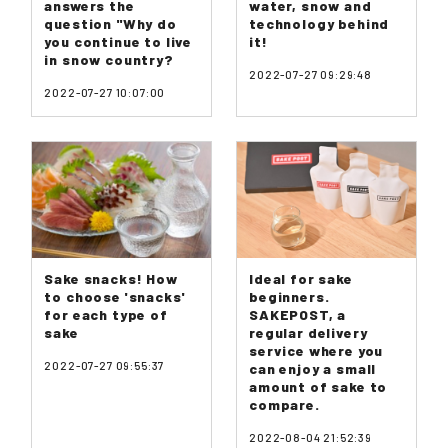
answers the
water, snow and
question "Why do
technology behind
you continue to live
it!
in snow country?
2022-07-27 09:29:48
2022-07-27 10:07:00
Sake snacks! How
Ideal for sake
to choose 'snacks'
beginners.
for each type of
SAKEPOST, a
sake
regular delivery
service where you
2022-07-27 09:55:37
can enjoy a small
amount of sake to
compare.
2022-08-04 21:52:39