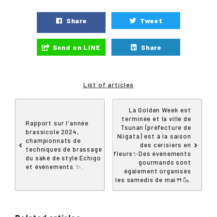
Share
Tweet
Send on LINE
Share
List of articles
La Golden Week est
terminée et la ville de
Rapport sur l'année
Tsunan (préfecture de
brassicole 2024,
Niigata) est à la saison
championnats de
des cerisiers en
techniques de brassage
fleurs✨Des événements
du saké de style Echigo
gourmands sont
et événements ✨.
également organisés
les samedis de mai🍴🍶.