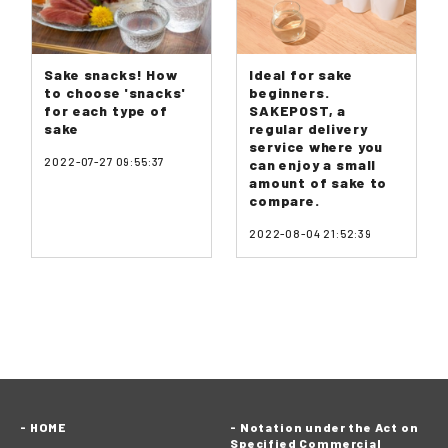
Sake snacks! How
Ideal for sake
to choose 'snacks'
beginners.
for each type of
SAKEPOST, a
sake
regular delivery
service where you
2022-07-27 09:55:37
can enjoy a small
amount of sake to
compare.
2022-08-04 21:52:39
HOME
Notation under the Act on
Specified Commercial