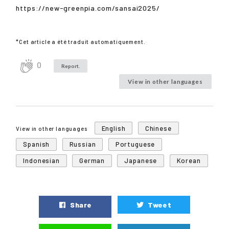
https://new-greenpia.com/sansai2025/
*Cet article a été traduit automatiquement.
0
Report.
View in other languages
English
Chinese
View in other languages
Spanish
Russian
Portuguese
Indonesian
German
Japanese
Korean
Share
Tweet