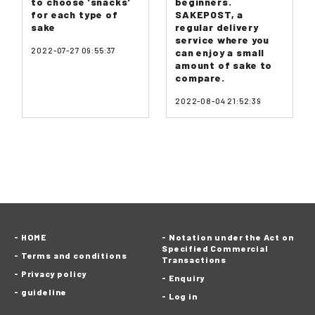
to choose 'snacks'
beginners.
for each type of
SAKEPOST, a
sake
regular delivery
service where you
2022-07-27 09:55:37
can enjoy a small
amount of sake to
compare.
2022-08-04 21:52:39
HOME
Notation under the Act on
Specified Commercial
Terms and conditions
Transactions
Privacy policy
Enquiry
guideline
Log in