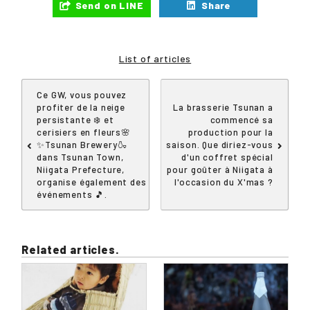
Send on LINE
Share
List of articles
Ce GW, vous pouvez
profiter de la neige
La brasserie Tsunan a
persistante ❄️ et
commencé sa
cerisiers en fleurs🌸
production pour la
✨Tsunan Brewery🍶
saison. Que diriez-vous
dans Tsunan Town,
d'un coffret spécial
Niigata Prefecture,
pour goûter à Niigata à
organise également des
l'occasion du X'mas ?
événements 🎵.
Related articles.