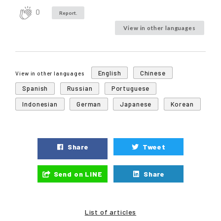
0
Report.
View in other languages
English
Chinese
View in other languages
Spanish
Russian
Portuguese
Indonesian
German
Japanese
Korean
Share
Tweet
Send on LINE
Share
List of articles