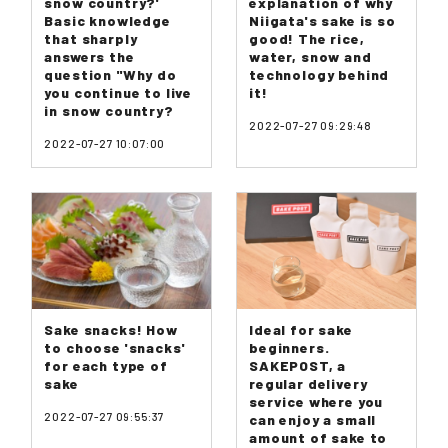
snow country?'
explanation of why
Basic knowledge
Niigata's sake is so
that sharply
good! The rice,
answers the
water, snow and
question "Why do
technology behind
you continue to live
it!
in snow country?
2022-07-27 09:29:48
2022-07-27 10:07:00
Sake snacks! How
Ideal for sake
to choose 'snacks'
beginners.
for each type of
SAKEPOST, a
sake
regular delivery
service where you
2022-07-27 09:55:37
can enjoy a small
amount of sake to