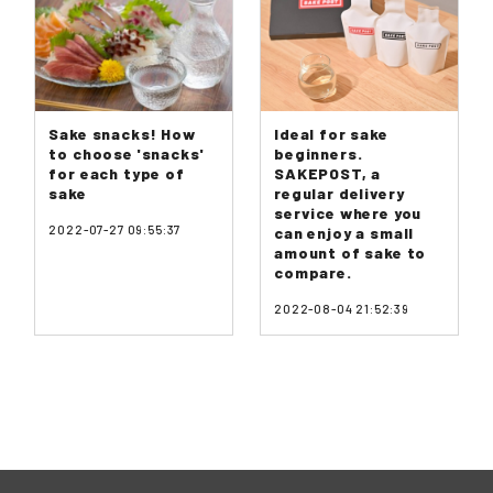
Sake snacks! How
Ideal for sake
to choose 'snacks'
beginners.
for each type of
SAKEPOST, a
sake
regular delivery
service where you
2022-07-27 09:55:37
can enjoy a small
amount of sake to
compare.
2022-08-04 21:52:39