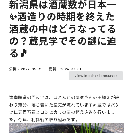
新潟県は酒蔵数が日本一
✨酒造りの時期を終えた
酒蔵の中はどうなってる
の？蔵見学でその謎に迫
る🎵
公開：
2024-05-31
更新：
2024-06-01
View in other languages
津南醸造の周辺では、ほとんどの農家さんの田植えが終
わり幾分、落ち着いた空気が流れています🌿蔵ではバケ
ツに五百万石とコシヒカリの苗の植え込みを行いまし
た。今年、初挑戦の取り組みです。