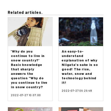
Related articles.
'Why do you
An easy-to-
continue to live in
understand
snow country?'
explanation of why
Basic knowledge
Niigata's sake is so
that sharply
good! The rice,
answers the
water, snow and
question "Why do
technology behind
you continue to live
it!
in snow country?
2022-07-27 09:29:48
2022-07-27 10:07:00