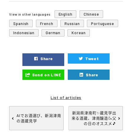
English
Chinese
View in other languages
Spanish
French
Russian
Portuguese
Indonesian
German
Korean
Share
Tweet
Send on LINE
Share
List of articles
新潟県津南町✨蔵見学出
AIでお酒選び、新潟津南
来る酒蔵、津南醸造🍶父
の酒蔵見学
の日のオススメ🎵