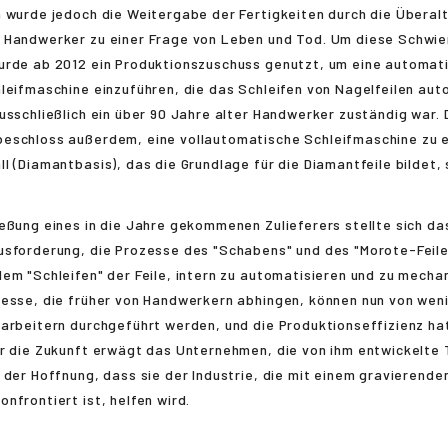
 wurde jedoch die Weitergabe der Fertigkeiten durch die Überal
 Handwerker zu einer Frage von Leben und Tod. Um diese Schwier
urde ab 2012 ein Produktionszuschuss genutzt, um eine automat
leifmaschine einzuführen, die das Schleifen von Nagelfeilen aut
usschließlich ein über 90 Jahre alter Handwerker zuständig war. 
eschloss außerdem, eine vollautomatische Schleifmaschine zu e
l (Diamantbasis), das die Grundlage für die Diamantfeile bildet, 
ießung eines in die Jahre gekommenen Zulieferers stellte sich d
sforderung, die Prozesse des "Schabens" und des "Morote-Feilens
em "Schleifen" der Feile, intern zu automatisieren und zu mechan
zesse, die früher von Handwerkern abhingen, können nun von wen
arbeitern durchgeführt werden, und die Produktionseffizienz hat
r die Zukunft erwägt das Unternehmen, die von ihm entwickelte 
 der Hoffnung, dass sie der Industrie, die mit einem gravierende
nfrontiert ist, helfen wird.