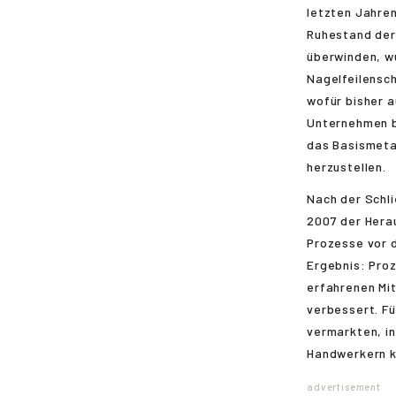
letzten Jahren
Ruhestand der
überwinden, w
Nagelfeilensch
wofür bisher a
Unternehmen b
das Basismetal
herzustellen.
Nach der Schl
2007 der Herau
Prozesse vor d
Ergebnis: Pro
erfahrenen Mit
verbessert. Fü
vermarkten, in
Handwerkern ko
advertisement