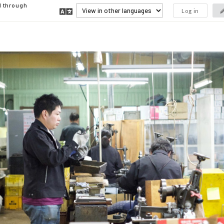
d through
Log in