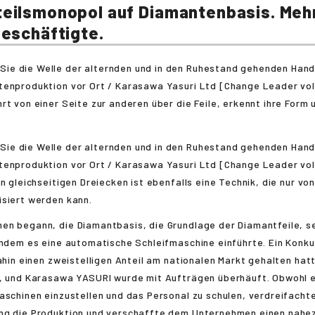
eilsmonopol auf Diamantenbasis. Meh
beschäftigte.
rt von einer Seite zur anderen über die Feile, erkennt ihre Form u
in gleichseitigen Dreiecken ist ebenfalls eine Technik, die nur vo
isiert werden kann.
en begann, die Diamantbasis, die Grundlage der Diamantfeile, s
indem es eine automatische Schleifmaschine einführte. Ein Konku
dahin einen zweistelligen Anteil am nationalen Markt gehalten hatt
n, und Karasawa YASURI wurde mit Aufträgen überhäuft. Obwohl e
aschinen einzustellen und das Personal zu schulen, verdreifachte
ng die Produktion und verschaffte dem Unternehmen einen nahe