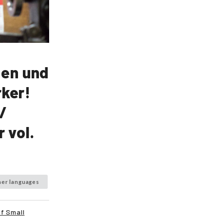
den und
ker!
/
 vol.
her languages
of Small