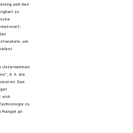
terung und den
igkeit zu
ische
omatisiert,
Das
ntwickeln, um
selbst
as Unternehmen
", d. h. die
isieren. Das
iger
 sich
Technologie zu
n Mangel an