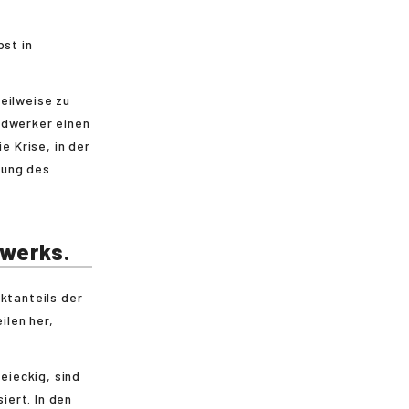
bst in
eilweise zu
ndwerker einen
 Krise, in der
ßung des
dwerks.
ktanteils der
ilen her,
eieckig, sind
ert. In den