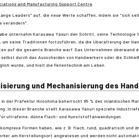
ciations and Manufacturing Support Centre
.
hange Leaders" auf, die neue Werte schaffen, indem sie "sich sel
e verändern".
gabe unternahm Karasawa Yasuri den Schritt, seine Technologie t
 um seine Traditionen fortzuführen, da die Überalterung der Ha
ten auf die gesamte Branche warf. Das Unternehmen überwand die
n selbst durch das Ausscheiden von Handwerkern oder die Schlie
lich wurde, und hielt die Feilentechnik am Leben.
isierung und Mechanisierung des Han
 in der Präfektur Hiroshima beherrscht 95 % des inländischen Mar
ung. In dieser Branche stellt Karasawa Yasuri spezielle Industriefe
für ultrafeine, dünne Flach- und Kunststoffanwendungen.
e komplexe Formen haben, wie z. B. flach, rund, quadratisch und dr
erker am Herstellungsort angewiesen und werden nicht automatisi