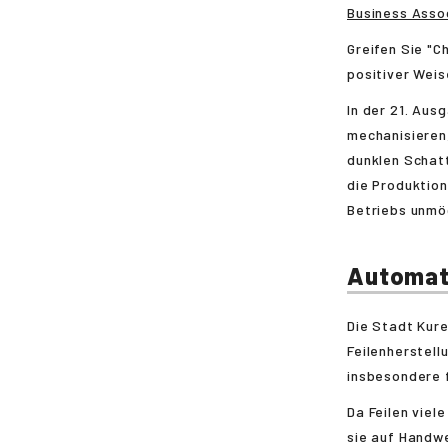
Business Asso
Greifen Sie "C
positiver Weis
In der 21. Aus
mechanisieren,
dunklen Schat
die Produktio
Betriebs unmög
Automat
Die Stadt Kure
Feilenherstell
insbesondere 
Da Feilen viel
sie auf Handw