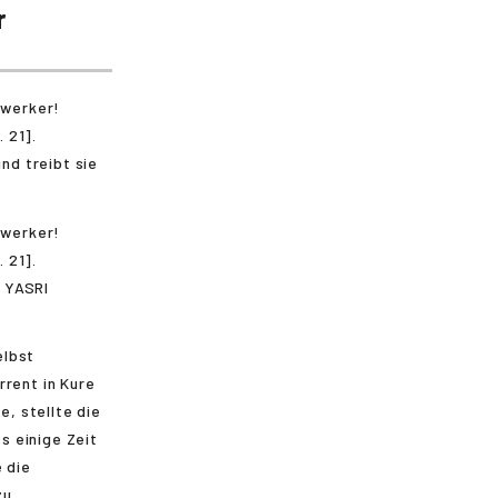
r
nd treibt sie
n YASRI
elbst
rrent in Kure
e, stellte die
s einige Zeit
 die
zu