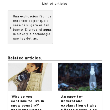
List of articles
Una explicación fácil de
entender de por qué el
sake de Niigata es tan
bueno. El arroz, el agua,
la nieve y la tecnología
que hay detrás.
Related articles.
'Why do you
An easy-to-
continue to live in
understand
snow country?'
explanation of why
Basic knowledge
Niigata's sake is so