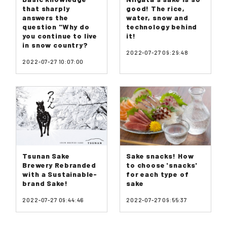
that sharply
good! The rice,
answers the
water, snow and
question "Why do
technology behind
you continue to live
it!
in snow country?
2022-07-27 09:29:48
2022-07-27 10:07:00
Tsunan Sake
Sake snacks! How
Brewery Rebranded
to choose 'snacks'
with a Sustainable-
for each type of
brand Sake!
sake
2022-07-27 09:44:46
2022-07-27 09:55:37