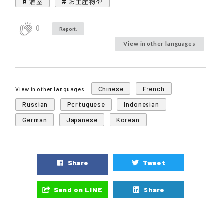
# 酒屋
# お土産物や
0
Report.
View in other languages
Chinese
French
View in other languages
Russian
Portuguese
Indonesian
German
Japanese
Korean
Share
Tweet
Send on LINE
Share