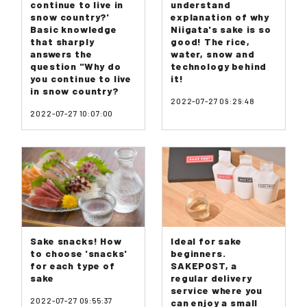
continue to live in
understand
snow country?'
explanation of why
Basic knowledge
Niigata's sake is so
that sharply
good! The rice,
answers the
water, snow and
question "Why do
technology behind
you continue to live
it!
in snow country?
2022-07-27 09:29:48
2022-07-27 10:07:00
Sake snacks! How
Ideal for sake
to choose 'snacks'
beginners.
for each type of
SAKEPOST, a
sake
regular delivery
service where you
2022-07-27 09:55:37
can enjoy a small