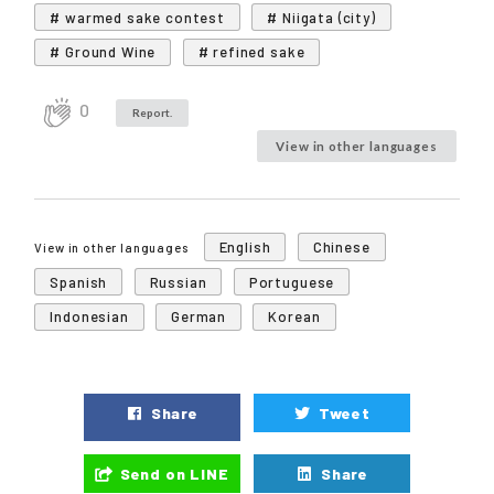
# warmed sake contest
# Niigata (city)
# Ground Wine
# refined sake
0
Report.
View in other languages
English
Chinese
View in other languages
Spanish
Russian
Portuguese
Indonesian
German
Korean
Share
Tweet
Send on LINE
Share