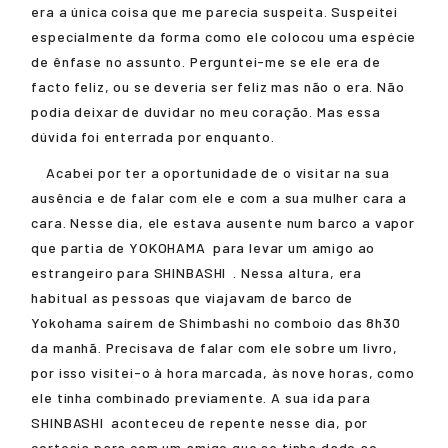
era a única coisa que me parecia suspeita. Suspeitei
especialmente da forma como ele colocou uma espécie
de ênfase no assunto. Perguntei-me se ele era de
facto feliz, ou se deveria ser feliz mas não o era. Não
podia deixar de duvidar no meu coração. Mas essa
dúvida foi enterrada por enquanto.
Acabei por ter a oportunidade de o visitar na sua
ausência e de falar com ele e com a sua mulher cara a
cara. Nesse dia, ele estava ausente num barco a vapor
que partia de
YOKOHAMA
para levar um amigo ao
estrangeiro para
SHINBASHI
. Nessa altura, era
habitual as pessoas que viajavam de barco de
Yokohama saírem de Shimbashi no comboio das 8h30
da manhã. Precisava de falar com ele sobre um livro,
por isso visitei-o à hora marcada, às nove horas, como
ele tinha combinado previamente. A sua ida para
SHINBASHI
aconteceu de repente nesse dia, por
cortesia para com um amigo que se tinha dado ao