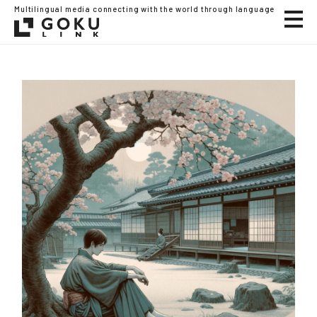
Multilingual media connecting with the world through language