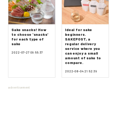
Sake snacks! How
Ideal for sake
to choose 'snacks'
beginners.
for each type of
SAKEPOST, a
sake
regular delivery
service where you
2022-07-27 09:55:37
can enjoy a small
amount of sake to
compare.
2022-08-04 21:52:39
advertisement