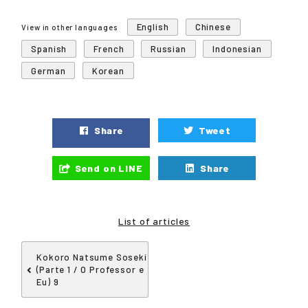
English
Chinese
View in other languages
Spanish
French
Russian
Indonesian
German
Korean
Share
Tweet
Send on LINE
Share
List of articles
Kokoro Natsume Soseki
(Parte 1 / O Professor e
Eu) 9