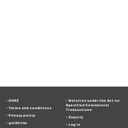
HOME
Notation under the Act on
Specified Commercial
Terms and conditions
Transactions
Privacy policy
Enquiry
guideline
Log in