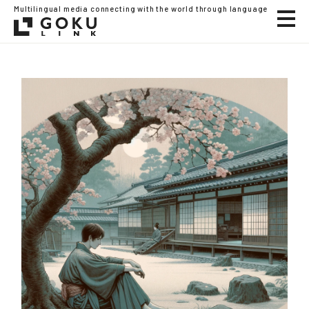
Multilingual media connecting with the world through language