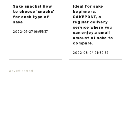
Sake snacks! How
Ideal for sake
to choose 'snacks'
beginners.
for each type of
SAKEPOST, a
sake
regular delivery
service where you
2022-07-27 09:55:37
can enjoy a small
amount of sake to
compare.
2022-08-04 21:52:39
advertisement