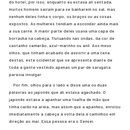
do hotel, por isso, enquanto eu estava ali sentada,
muitos homens saíram para se banharem no sal, mas
nenhum deles tinha o corpo, os braços ou as coxas
expostos. As mulheres tendiam a esconder ainda mais
a sua carne. A maior parte deles usava uma capa de
borracha na cabeça, flutuando nas ondas, da cor de
castanho camarão, azul-marinho ou anil. Aos meus
olhos, que tinham acabado de assistir a uma cena
destas, este ocidental que se apresenta diante de
toda a gente vestindo apenas um par de sarugata
parecia invulgar.
Por fim, olhou para o lado e disse uma ou duas
palavras ao japonês que ali estava agachado. O
japonês estava a apanhar uma toalha de mão que
tinha caído na areia, mas assim que a apanhou, enrolou
imediatamente a cabeça à volta dela e caminhou em
direção ao mar. Essa pessoa era o Sensei.