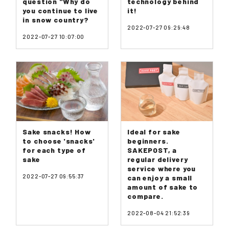
question "Why do
technology behind
you continue to live
it!
in snow country?
2022-07-27 09:29:48
2022-07-27 10:07:00
Sake snacks! How
Ideal for sake
to choose 'snacks'
beginners.
for each type of
SAKEPOST, a
sake
regular delivery
service where you
2022-07-27 09:55:37
can enjoy a small
amount of sake to
compare.
2022-08-04 21:52:39