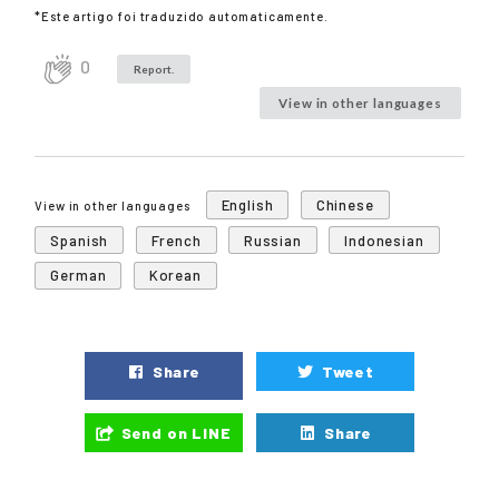
*Este artigo foi traduzido automaticamente.
0
Report.
View in other languages
English
Chinese
View in other languages
Spanish
French
Russian
Indonesian
German
Korean
Share
Tweet
Send on LINE
Share