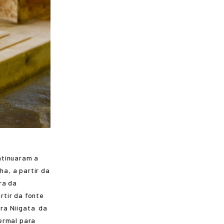
ntinuaram a
a, a partir da
ra da
rtir da fonte
ora
Niigata
da
ermal para