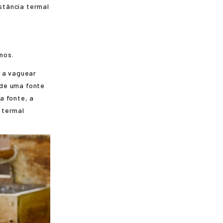
stância termal
nos.
e a vaguear
 de uma fonte
a fonte, a
 termal