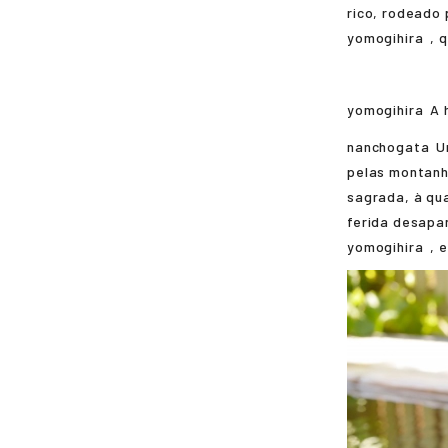
rico, rodeado
yomogihira
, 
yomogihira
A 
nanchogata
U
pelas montanh
sagrada, à qua
ferida desapa
yomogihira
, 