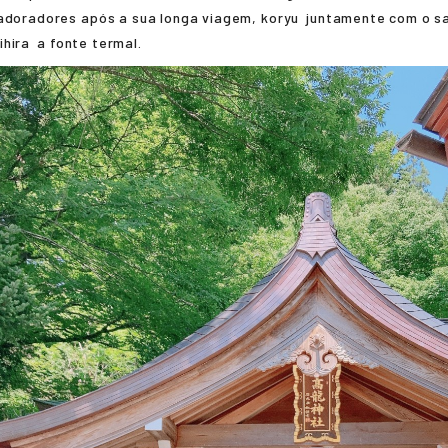
 adoradores após a sua longa viagem,
koryu
juntamente com o sa
hira
a fonte termal.