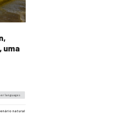
n,
, uma
her languages
enário natural