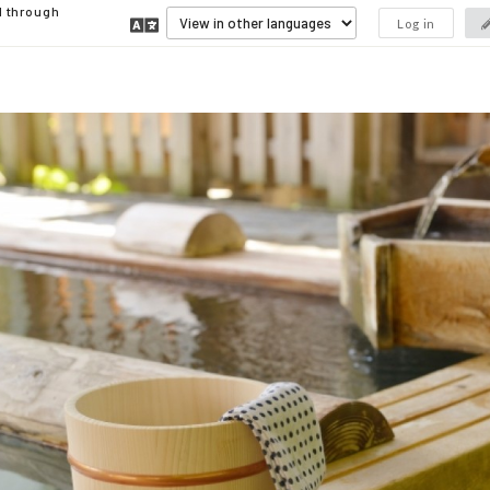
d through
Log in