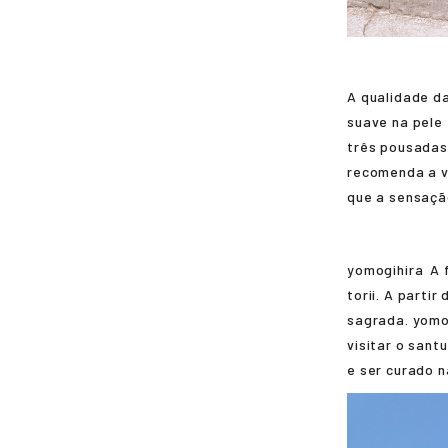
A qualidade d
suave na pele
três pousadas
recomenda a vi
que a sensação
yomogihira
A 
torii. A partir
sagrada.
yomo
visitar o sant
e ser curado n