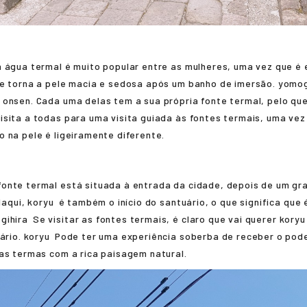
a água termal é muito popular entre as mulheres, uma vez que é
 e torna a pele macia e sedosa após um banho de imersão.
yomog
 onsen. Cada uma delas tem a sua própria fonte termal, pelo qu
sita a todas para uma visita guiada às fontes termais, uma vez
 na pele é ligeiramente diferente.
fonte termal está situada à entrada da cidade, depois de um gr
 daqui,
koryu
é também o início do santuário, o que significa que
gihira
Se visitar as fontes termais, é claro que vai querer
koryu
uário.
koryu
Pode ter uma experiência soberba de receber o pode
as termas com a rica paisagem natural.