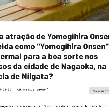
 a atração de Yomogihira Onse
ida como "Yomogihira Onsen"
termal para a boa sorte nos
os da cidade de Nagaoka, na
cia de Niigata?
3-08-30
Última atualização：
View in ot
nagaoka
fica a cerca de 30 minutos de autocarro.
Niigata
Num c