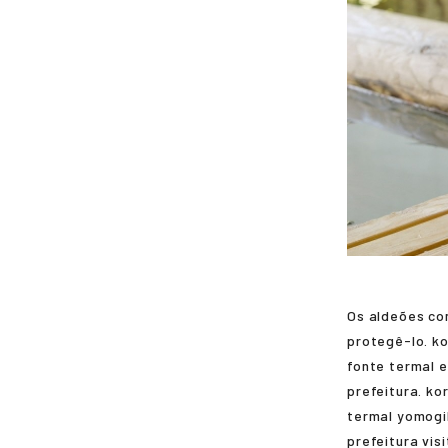
Os aldeões co
protegê-lo.
ko
fonte termal e
prefeitura.
ko
termal
yomogi
prefeitura vis