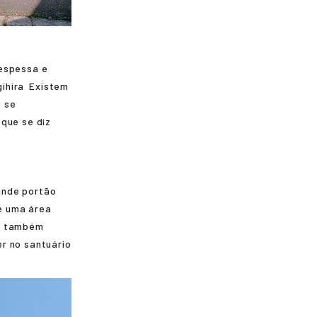
 espessa e
ihira
Existem
e se
 que se diz
ande portão
 é uma área
também
r no santuário