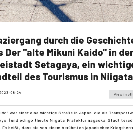
aziergang durch die Geschicht
 Der "alte Mikuni Kaido" in de
eistadt Setagaya, ein wichtig
dteil des Tourismus in Niigata
2023-08-24
View in ot
ido" war einst eine wichtige Straße in Japan, die als Transport
kyo
) und
echigo
(heute
Niigata
Präfektur
nagaoka
Stadt
terad
 Es heißt, dass sie von einem berühmten japanischen Kriegsherr