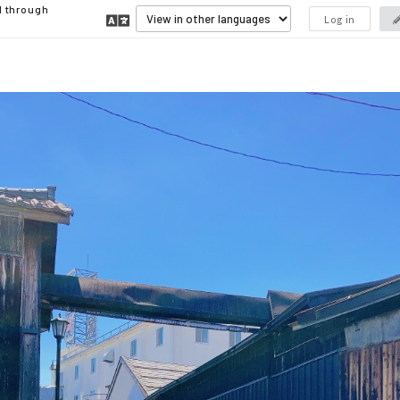
d through
Log in