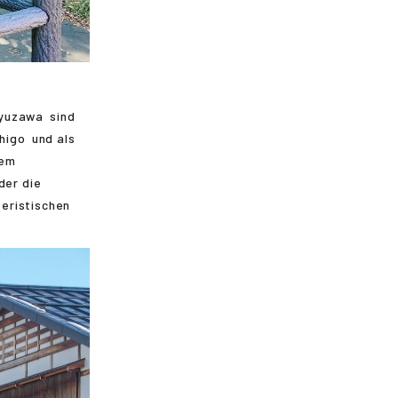
yuzawa
sind
higo
und als
nem
der die
eristischen