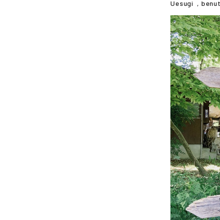
Uesugi
, benu