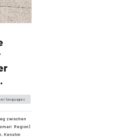
e
r
er
.
her languages
weg zwischen
omari
Region)
n,
Kenshin