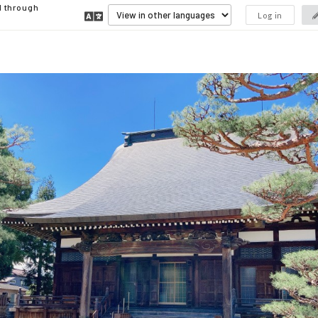
d through
Log in