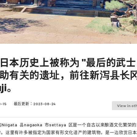
日本历史上被称为 "最后的武士 
助有关的遗址，前往新泻县长
uji。
8-15
最后更新：
2023-08-24
View in ot
的
Niigata
县
nagaoka
市
settaya
区是一个自古以来酿酒文化繁荣的
噌。这里有许多被指定为国家有形文化遗产的建筑物，是一边欣赏日