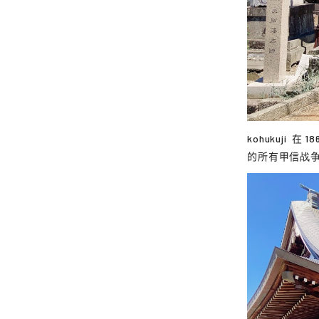
kohukuji
在 18
的所有甲信战