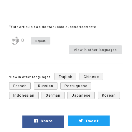
*Este artículo ha sido traducido automáticamente.
0
Report.
View in other languages
English
Chinese
View in other languages
French
Russian
Portuguese
Indonesian
German
Japanese
Korean
Share
Tweet