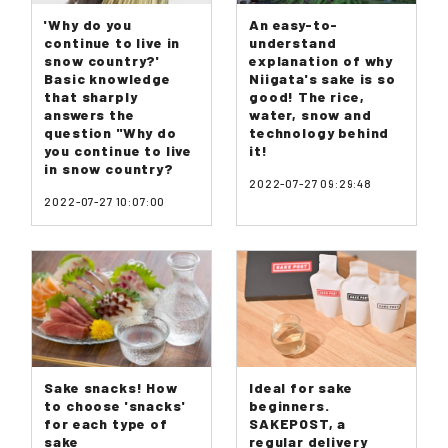
'Why do you
An easy-to-
continue to live in
understand
snow country?'
explanation of why
Basic knowledge
Niigata's sake is so
that sharply
good! The rice,
answers the
water, snow and
question "Why do
technology behind
you continue to live
it!
in snow country?
2022-07-27 09:29:48
2022-07-27 10:07:00
Sake snacks! How
Ideal for sake
to choose 'snacks'
beginners.
for each type of
SAKEPOST, a
sake
regular delivery