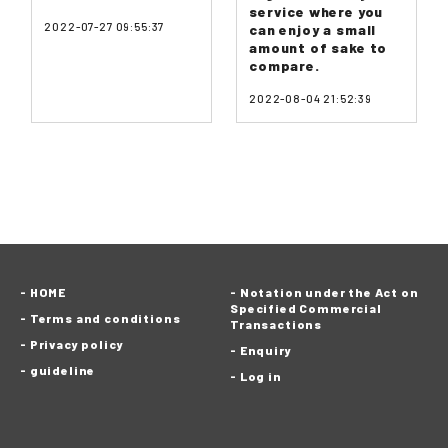
service where you
2022-07-27 09:55:37
can enjoy a small
amount of sake to
compare.
2022-08-04 21:52:39
HOME
Notation under the Act on
Specified Commercial
Terms and conditions
Transactions
Privacy policy
Enquiry
guideline
Log in