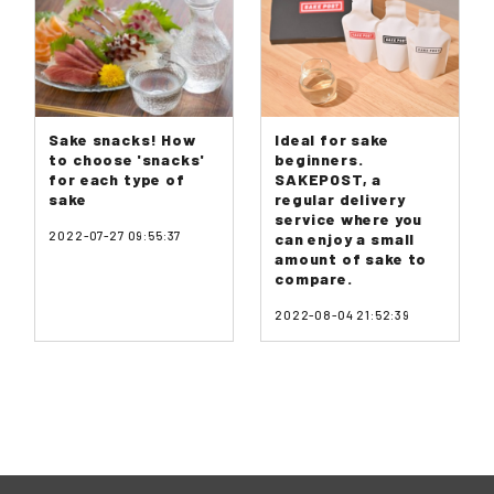
Sake snacks! How
Ideal for sake
to choose 'snacks'
beginners.
for each type of
SAKEPOST, a
sake
regular delivery
service where you
2022-07-27 09:55:37
can enjoy a small
amount of sake to
compare.
2022-08-04 21:52:39