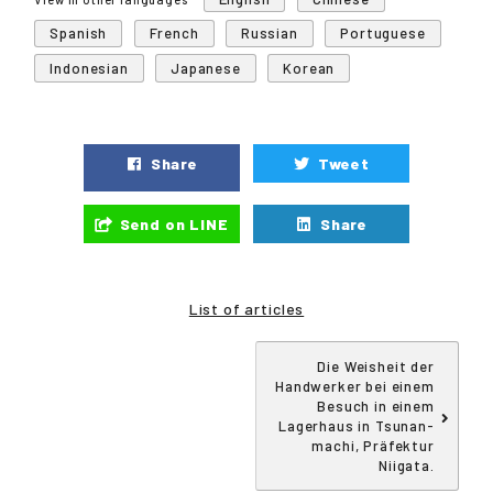
Spanish
French
Russian
Portuguese
Indonesian
Japanese
Korean
Share
Tweet
Send on LINE
Share
List of articles
Die Weisheit der
Handwerker bei einem
Besuch in einem
Lagerhaus in Tsunan-
machi, Präfektur
Niigata.