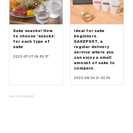
Sake snacks! How
Ideal for sake
to choose 'snacks'
beginners.
for each type of
SAKEPOST, a
sake
regular delivery
service where you
2022-07-27 09:55:37
can enjoy a small
amount of sake to
compare.
2022-08-04 21:52:39
advertisement