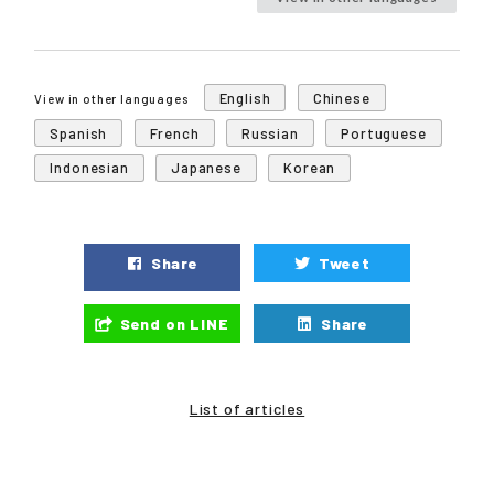
English
Chinese
View in other languages
Spanish
French
Russian
Portuguese
Indonesian
Japanese
Korean
Share
Tweet
Send on LINE
Share
List of articles